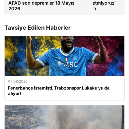
AFAD son depremler 18 Mayıs
etmiyoruz’
2026
→
Tavsiye Edilen Haberler
07/08/2026
Fenerbahçe istemişti, Trabzonspor Lukaku’yu da
alıyor!