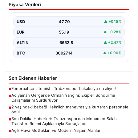
Piyasa Verileri
Ekipler Söndürme Çalışmalarını
Sürdürüyor
USD
47.70
▲ +0.15%
Adıyaman’ın Gerger ilçesinde çıkan orman yangını,
bölgedeki yaşamı olumsuz etkiliyor. Çobanpınar ve
EUR
55.19
▲ +0.28%
Kütüklü köyleri…
ALTIN
6652.8
▲ +2.47%
BTC
3092714
▲ +0.90%
Son Eklenen Haberler
Fenerbahçe istemişti, Trabzonspor Lukaku’yu da alıyor!
■
Adıyaman Gerger’de Orman Yangını: Ekipler Söndürme
■
Çalışmalarını Sürdürüyor
2 yaşındaki bebeği Heimlich manevrasıyla kurtaran personele
■
ödül
Son Dakika Haberleri: Trabzonspor’dan Mohamed Salah
■
Transferi Resmi Açıklamayla Sonuçlandı
Açık Hava Mutfakları ve Modern Yaşam Alanları
■