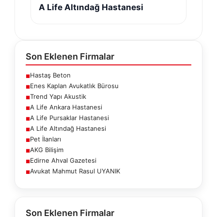
A Life Altındağ Hastanesi
Son Eklenen Firmalar
Hastaş Beton
■
Enes Kaplan Avukatlık Bürosu
■
Trend Yapı Akustik
■
A Life Ankara Hastanesi
■
A Life Pursaklar Hastanesi
■
A Life Altındağ Hastanesi
■
Pet İlanları
■
AKG Bilişim
■
Edirne Ahval Gazetesi
■
Avukat Mahmut Rasul UYANIK
■
Son Eklenen Firmalar