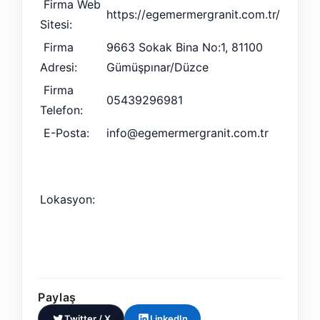
Firma Web
https://egemermergranit.com.tr/
Sitesi:
Firma
9663 Sokak Bina No:1, 81100
Adresi:
Gümüşpınar/Düzce
Firma
05439296981
Telefon:
E-Posta:
info@egemermergranit.com.tr
Lokasyon:
Paylaş
Twitter / X
LinkedIn