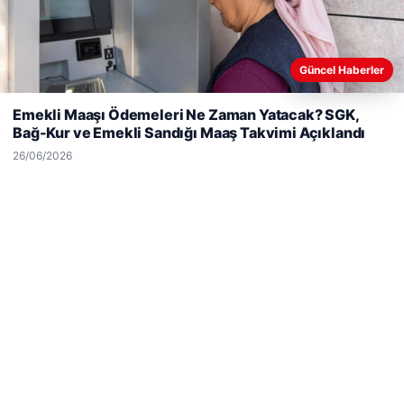
Son Eklenen Firmalar
Güncel Haberler
Web sitemizi nasıl kullandığınızı daha iyi anlayabilmek,
deneyiminizi kişiselleştirmek ve geliştirmek amacıyla çerezler
Emekli Maaşı Ödemeleri Ne Zaman Yatacak? SGK,
kullanıyoruz.
Çerez Politikamız
Bağ-Kur ve Emekli Sandığı Maaş Takvimi Açıklandı
Reddet
Kabul Et
26/06/2026