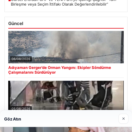
■
Birleşme veya Seçim İttifakı Olarak Değerlendirilebilir”
Güncel
06/08/2026
Adıyaman Gerger’de Orman Yangını: Ekipler Söndürme
Çalışmalarını Sürdürüyor
05/08/2026
2 yaşındaki bebeği Heimlich manevrasıyla kurtaran
×
Göz Atın
personele ödül