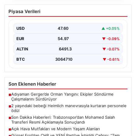
2 yaşındaki bebeği Heimlich
Piyasa Verileri
manevrasıyla kurtaran personele ödül
{“title”: “2 Yaşındaki Bebeği Heimlich Manevrası ile
Kurtaran Güvenlik Görevlilerine Takdir Ödülü”,
USD
47.60
▲ +0.05%
“content”: “…
EUR
54.97
▼ -0.09%
ALTIN
6491.3
▼ -0.07%
BTC
3064710
▼ -0.61%
Son Eklenen Haberler
Adıyaman Gerger’de Orman Yangını: Ekipler Söndürme
■
Çalışmalarını Sürdürüyor
2 yaşındaki bebeği Heimlich manevrasıyla kurtaran personele
■
ödül
Son Dakika Haberleri: Trabzonspor’dan Mohamed Salah
■
Transferi Resmi Açıklamayla Sonuçlandı
Açık Hava Mutfakları ve Modern Yaşam Alanları
■
Gürsel Erol’dan CHP ve YENİ Parti’ye İşbirliği Çağrısı: “Tam