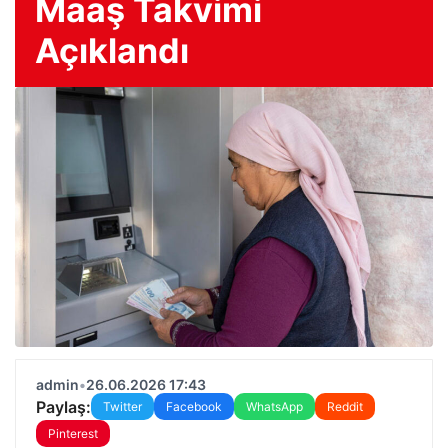
Maaş Takvimi
Açıklandı
admin
•
26.06.2026 17:43
Paylaş:
Twitter
Facebook
WhatsApp
Reddit
Pinterest