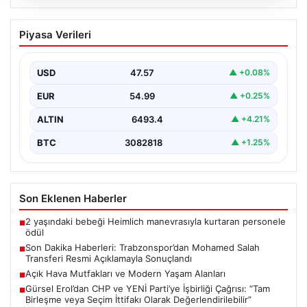
05.08.2026
Son Dakika Haberleri: Trabzonspor’dan
Piyasa Verileri
Mohamed Salah Transferi Resmi
Açıklamayla Sonuçlandı
USD
47.57
▲ +0.08%
Trabzonspor, uzun süredir büyük heyecan ve beklenti
ile takip edilen Mohamed Salah transferinde önemli…
EUR
54.99
▲ +0.25%
ALTIN
6493.4
▲ +4.21%
BTC
3082818
▲ +1.25%
Son Eklenen Haberler
2 yaşındaki bebeği Heimlich manevrasıyla kurtaran personele
■
ödül
Son Dakika Haberleri: Trabzonspor’dan Mohamed Salah
■
Transferi Resmi Açıklamayla Sonuçlandı
Açık Hava Mutfakları ve Modern Yaşam Alanları
■
Gürsel Erol’dan CHP ve YENİ Parti’ye İşbirliği Çağrısı: “Tam
■
Birleşme veya Seçim İttifakı Olarak Değerlendirilebilir”