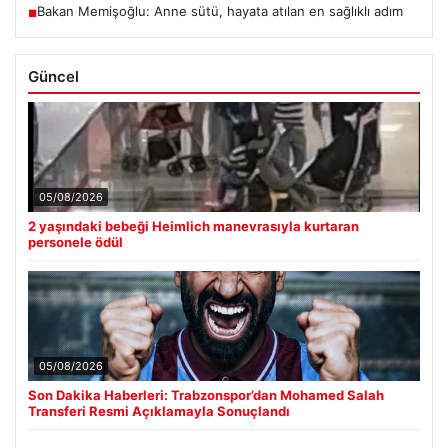
Bakan Memişoğlu: Anne sütü, hayata atılan en sağlıklı adım
■
Güncel
05/08/2026
2 yaşındaki bebeği Heimlich manevrasıyla kurtaran
personele ödül
05/08/2026
Son Dakika Haberleri: Trabzonspor’dan Mohamed Salah
Transferi Resmi Açıklamayla Sonuçlandı