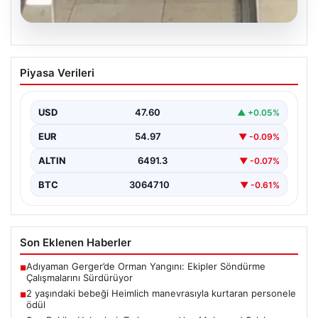
05.08.2026
2 yaşındaki bebeği Heimlich
Piyasa Verileri
manevrasıyla kurtaran personele ödül
{“title”: “2 Yaşındaki Bebeği Heimlich Manevrası ile
Kurtaran Güvenlik Görevlilerine Takdir Ödülü”,
USD
47.60
▲ +0.05%
“content”: “…
EUR
54.97
▼ -0.09%
ALTIN
6491.3
▼ -0.07%
BTC
3064710
▼ -0.61%
Son Eklenen Haberler
Adıyaman Gerger’de Orman Yangını: Ekipler Söndürme
■
Çalışmalarını Sürdürüyor
2 yaşındaki bebeği Heimlich manevrasıyla kurtaran personele
■
ödül