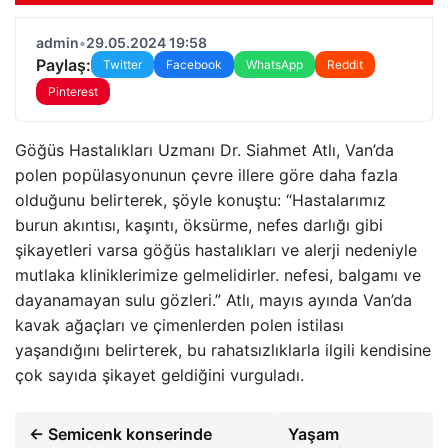
admin
•
29.05.2024 19:58
Paylaş:
Twitter
Facebook
WhatsApp
Reddit
Pinterest
Göğüs Hastalıkları Uzmanı Dr. Siahmet Atlı, Van’da
polen popülasyonunun çevre illere göre daha fazla
olduğunu belirterek, şöyle konuştu: “Hastalarımız
burun akıntısı, kaşıntı, öksürme, nefes darlığı gibi
şikayetleri varsa göğüs hastalıkları ve alerji nedeniyle
mutlaka kliniklerimize gelmelidirler. nefesi, balgamı ve
dayanamayan sulu gözleri.” Atlı, mayıs ayında Van’da
kavak ağaçları ve çimenlerden polen istilası
yaşandığını belirterek, bu rahatsızlıklarla ilgili kendisine
çok sayıda şikayet geldiğini vurguladı.
← Semicenk konserinde
Yaşam