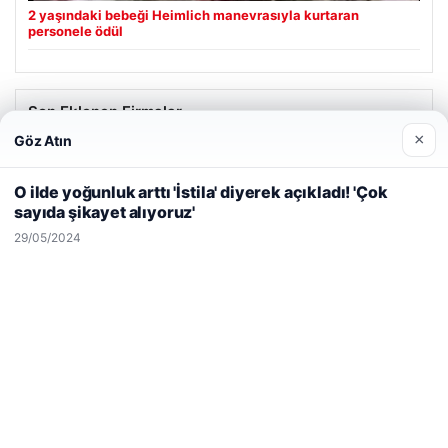
2 yaşındaki bebeği Heimlich manevrasıyla kurtaran
personele ödül
Son Eklenen Firmalar
×
Göz Atın
Web sitemizi nasıl kullandığınızı daha iyi anlayabilmek,
deneyiminizi kişiselleştirmek ve geliştirmek amacıyla çerezler
O ilde yoğunluk arttı 'İstila' diyerek açıkladı! 'Çok
kullanıyoruz.
Çerez Politikamız
sayıda şikayet alıyoruz'
Reddet
Kabul Et
29/05/2024