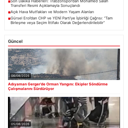
Son Dakika Haberleri: Trabzonspor’dan Mohamed Salah
■
Transferi Resmi Açıklamayla Sonuçlandı
Açık Hava Mutfakları ve Modern Yaşam Alanları
■
Gürsel Erol’dan CHP ve YENİ Parti’ye İşbirliği Çağrısı: “Tam
■
Birleşme veya Seçim İttifakı Olarak Değerlendirilebilir”
Güncel
06/08/2026
Adıyaman Gerger’de Orman Yangını: Ekipler Söndürme
Çalışmalarını Sürdürüyor
05/08/2026