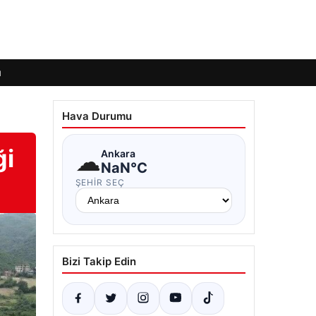
ı
Hava Durumu
ği
☁
Ankara
NaN°C
ŞEHIR SEÇ
Bizi Takip Edin