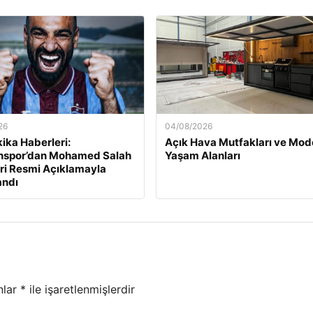
26
04/08/2026
ika Haberleri:
Açık Hava Mutfakları ve Mod
nspor’dan Mohamed Salah
Yaşam Alanları
ri Resmi Açıklamayla
andı
nlar
*
ile işaretlenmişlerdir