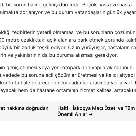
iddi bir sorun haline gelmiş durumda. Birçok hasta ve hasta
 bulmakta zorlanıyor ve bu durum vatandaşların günlük yaşa
aldığı tedbirlerin yeterli olmaması ve bu sorunların çözümün
00 metre uzaklıktaki açık alanlara park etmek zorunda kalır
büyük bir zorluk teşkil ediyor. Uzun yürüyüşler, hastaların sa
rin ve yakınlarının da bu duruma alışması gerekiyor.
nın genişletilmesi veya yeni otoparkların yapılarak sorunun
sa vadede bu soruna acil çözümler üretmesi ve kalıcı altyapı
a konforlu hale getirecek önemli adımlar arasında yer alıyor.
layacak hem de hastane ortamının hizmet kalitesi artacaktır
iyet hakkına doğrudan
Haiti – İskoçya Maçı Özeti ve Tüm
Önemli Anlar →