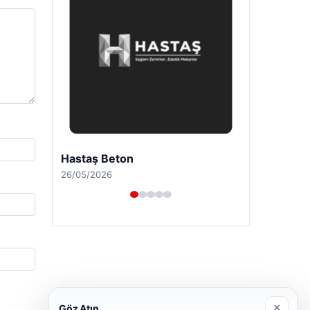
Enes Kaplan Avukatlık Bürosu
28/04/2026
×
Göz Atın