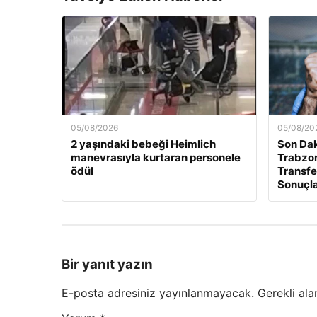
05/08/2026
05/08/20
2 yaşındaki bebeği Heimlich
Son Dak
manevrasıyla kurtaran personele
Trabzo
ödül
Transfe
Sonuçl
Bir yanıt yazın
E-posta adresiniz yayınlanmayacak.
Gerekli ala