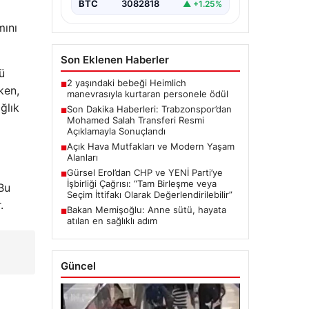
transferinde önemli…
BTC
3082818
▲ +1.25%
mını
Son Eklenen Haberler
ü
2 yaşındaki bebeği Heimlich
■
ken,
manevrasıyla kurtaran personele ödül
ğlık
Son Dakika Haberleri: Trabzonspor’dan
■
Mohamed Salah Transferi Resmi
Açıklamayla Sonuçlandı
Açık Hava Mutfakları ve Modern Yaşam
■
Alanları
Gürsel Erol’dan CHP ve YENİ Parti’ye
■
İşbirliği Çağrısı: “Tam Birleşme veya
 Bu
Seçim İttifakı Olarak Değerlendirilebilir”
.
Bakan Memişoğlu: Anne sütü, hayata
■
atılan en sağlıklı adım
Güncel