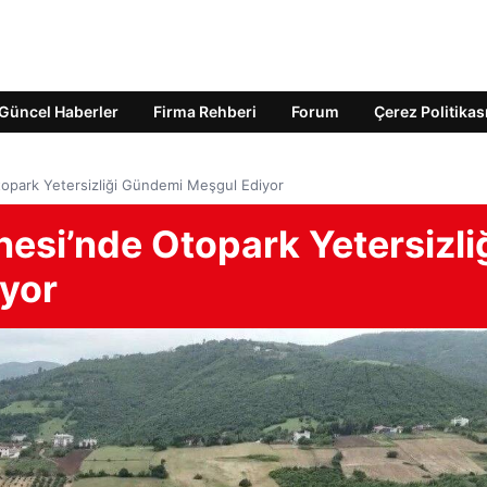
Güncel Haberler
Firma Rehberi
Forum
Çerez Politikas
opark Yetersizliği Gündemi Meşgul Ediyor
esi’nde Otopark Yetersizli
yor