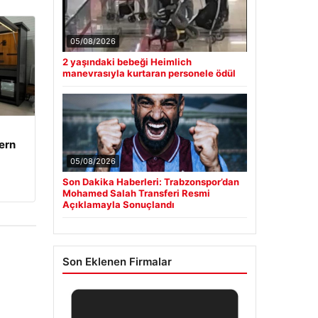
05/08/2026
2 yaşındaki bebeği Heimlich
manevrasıyla kurtaran personele ödül
ern
05/08/2026
Son Dakika Haberleri: Trabzonspor’dan
Mohamed Salah Transferi Resmi
Açıklamayla Sonuçlandı
Son Eklenen Firmalar