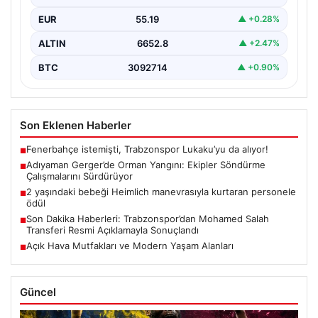
bölgedeki yaşamı olumsuz etkiliyor. Çobanpınar ve
EUR
55.19
▲ +0.28%
Kütüklü köyleri…
ALTIN
6652.8
▲ +2.47%
BTC
3092714
▲ +0.90%
Son Eklenen Haberler
Fenerbahçe istemişti, Trabzonspor Lukaku’yu da alıyor!
■
Adıyaman Gerger’de Orman Yangını: Ekipler Söndürme
■
Çalışmalarını Sürdürüyor
2 yaşındaki bebeği Heimlich manevrasıyla kurtaran personele
■
ödül
Son Dakika Haberleri: Trabzonspor’dan Mohamed Salah
■
Transferi Resmi Açıklamayla Sonuçlandı
Açık Hava Mutfakları ve Modern Yaşam Alanları
■
Güncel