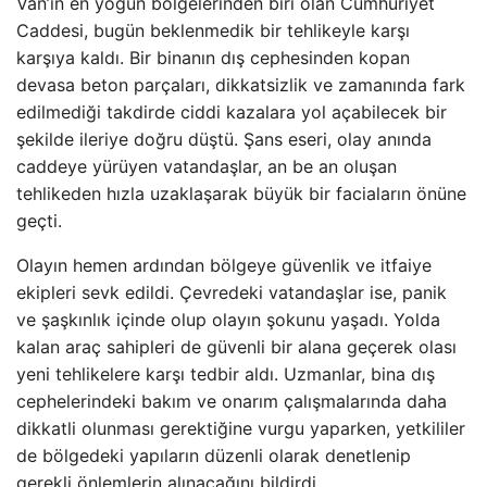
Van’ın en yoğun bölgelerinden biri olan Cumhuriyet
Caddesi, bugün beklenmedik bir tehlikeyle karşı
karşıya kaldı. Bir binanın dış cephesinden kopan
devasa beton parçaları, dikkatsizlik ve zamanında fark
edilmediği takdirde ciddi kazalara yol açabilecek bir
şekilde ileriye doğru düştü. Şans eseri, olay anında
caddeye yürüyen vatandaşlar, an be an oluşan
tehlikeden hızla uzaklaşarak büyük bir faciaların önüne
geçti.
Olayın hemen ardından bölgeye güvenlik ve itfaiye
ekipleri sevk edildi. Çevredeki vatandaşlar ise, panik
ve şaşkınlık içinde olup olayın şokunu yaşadı. Yolda
kalan araç sahipleri de güvenli bir alana geçerek olası
yeni tehlikelere karşı tedbir aldı. Uzmanlar, bina dış
cephelerindeki bakım ve onarım çalışmalarında daha
dikkatli olunması gerektiğine vurgu yaparken, yetkililer
de bölgedeki yapıların düzenli olarak denetlenip
gerekli önlemlerin alınacağını bildirdi.