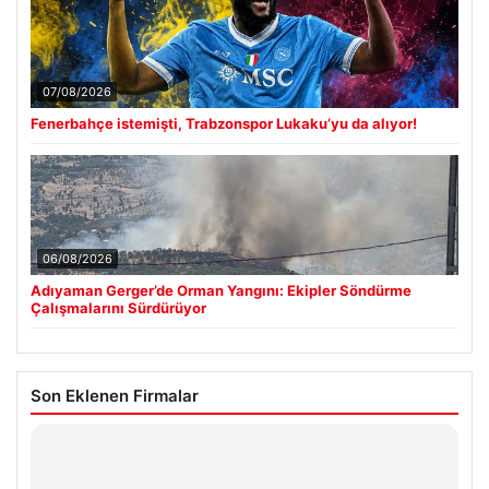
07/08/2026
Fenerbahçe istemişti, Trabzonspor Lukaku’yu da alıyor!
06/08/2026
Adıyaman Gerger’de Orman Yangını: Ekipler Söndürme
Çalışmalarını Sürdürüyor
Son Eklenen Firmalar