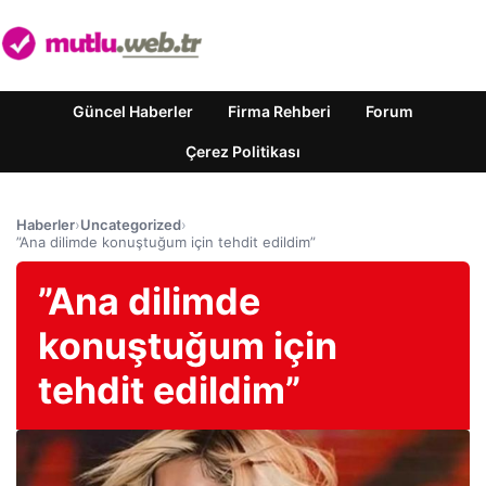
Güncel Haberler
Firma Rehberi
Forum
Çerez Politikası
Haberler
›
Uncategorized
›
”Ana dilimde konuştuğum için tehdit edildim”
”Ana dilimde
konuştuğum için
tehdit edildim”