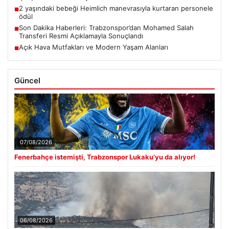
2 yaşındaki bebeği Heimlich manevrasıyla kurtaran personele
■
ödül
Son Dakika Haberleri: Trabzonspor’dan Mohamed Salah
■
Transferi Resmi Açıklamayla Sonuçlandı
Açık Hava Mutfakları ve Modern Yaşam Alanları
■
Güncel
07/08/2026
Fenerbahçe istemişti, Trabzonspor Lukaku’yu da alıyor!
06/08/2026