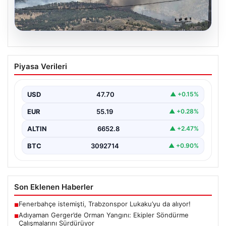
06.08.2026
Adıyaman Gerger’de Orman Yangını:
Piyasa Verileri
Ekipler Söndürme Çalışmalarını
Sürdürüyor
USD
47.70
▲ +0.15%
Adıyaman’ın Gerger ilçesinde çıkan orman yangını,
bölgedeki yaşamı olumsuz etkiliyor. Çobanpınar ve
EUR
55.19
▲ +0.28%
Kütüklü köyleri…
ALTIN
6652.8
▲ +2.47%
BTC
3092714
▲ +0.90%
Son Eklenen Haberler
Fenerbahçe istemişti, Trabzonspor Lukaku’yu da alıyor!
■
Adıyaman Gerger’de Orman Yangını: Ekipler Söndürme
■
Çalışmalarını Sürdürüyor