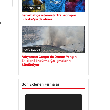
07/08/2026
Fenerbahçe istemişti, Trabzonspor
Lukaku’yu da alıyor!
n.
06/08/2026
Adıyaman Gerger’de Orman Yangını:
Ekipler Söndürme Çalışmalarını
Sürdürüyor
Son Eklenen Firmalar