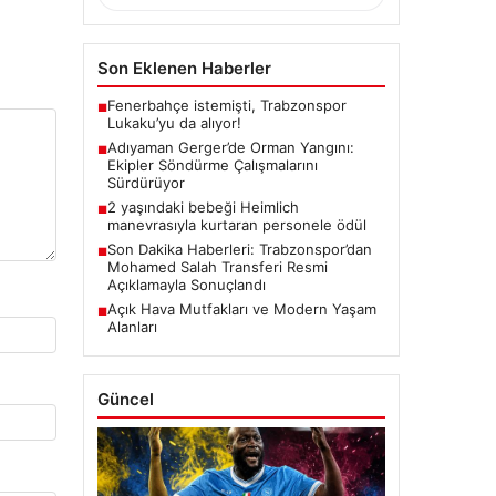
Son Eklenen Haberler
Fenerbahçe istemişti, Trabzonspor
■
Lukaku’yu da alıyor!
Adıyaman Gerger’de Orman Yangını:
■
Ekipler Söndürme Çalışmalarını
Sürdürüyor
2 yaşındaki bebeği Heimlich
■
manevrasıyla kurtaran personele ödül
Son Dakika Haberleri: Trabzonspor’dan
■
Mohamed Salah Transferi Resmi
Açıklamayla Sonuçlandı
Açık Hava Mutfakları ve Modern Yaşam
■
Alanları
Güncel