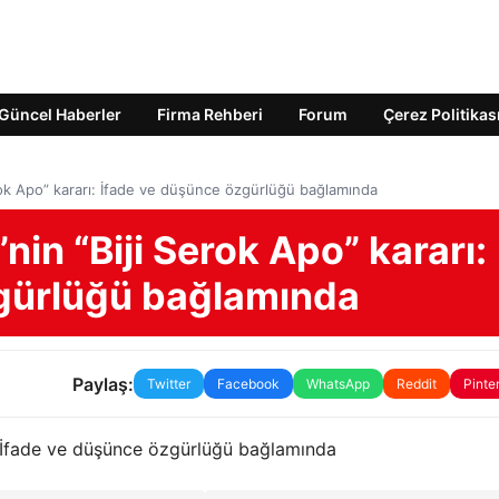
Güncel Haberler
Firma Rehberi
Forum
Çerez Politikas
ok Apo” kararı: İfade ve düşünce özgürlüğü bağlamında
n “Biji Serok Apo” kararı:
gürlüğü bağlamında
Paylaş:
Twitter
Facebook
WhatsApp
Reddit
Pinte
: İfade ve düşünce özgürlüğü bağlamında