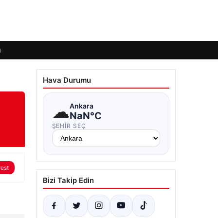
ı
Hava Durumu
☁
Ankara
NaN°C
ŞEHIR SEÇ
rest
Bizi Takip Edin