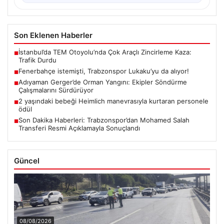
Son Eklenen Haberler
İstanbul’da TEM Otoyolu’nda Çok Araçlı Zincirleme Kaza:
■
Trafik Durdu
Fenerbahçe istemişti, Trabzonspor Lukaku’yu da alıyor!
■
Adıyaman Gerger’de Orman Yangını: Ekipler Söndürme
■
Çalışmalarını Sürdürüyor
2 yaşındaki bebeği Heimlich manevrasıyla kurtaran personele
■
ödül
Son Dakika Haberleri: Trabzonspor’dan Mohamed Salah
■
Transferi Resmi Açıklamayla Sonuçlandı
Güncel
08/08/2026