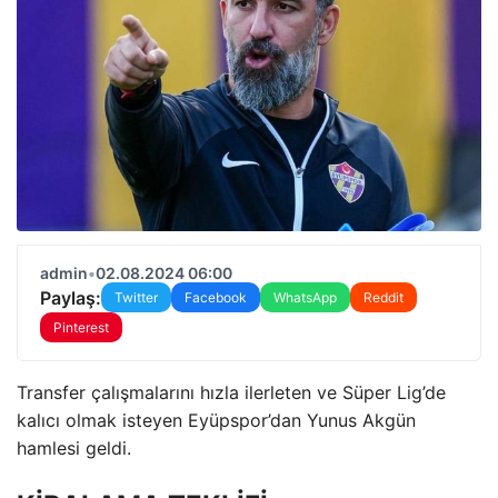
admin
•
02.08.2024 06:00
Paylaş:
Twitter
Facebook
WhatsApp
Reddit
Pinterest
Transfer çalışmalarını hızla ilerleten ve Süper Lig’de
kalıcı olmak isteyen Eyüpspor’dan Yunus Akgün
hamlesi geldi.