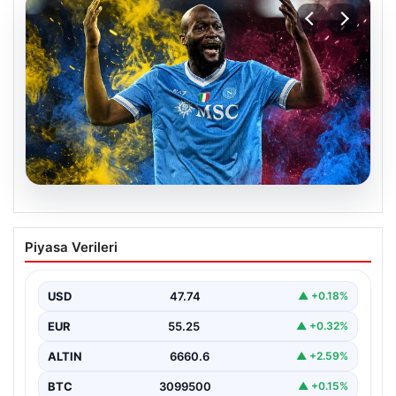
07.08.2026
Fenerbahçe istemişti, Trabzonspor
Piyasa Verileri
Lukaku’yu da alıyor!
USD
47.74
▲ +0.18%
EUR
55.25
▲ +0.32%
ALTIN
6660.6
▲ +2.59%
BTC
3099500
▲ +0.15%