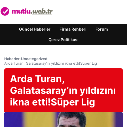
Güncel Haberler
Firma Rehberi
Forum
Çerez Politikası
Haberler
›
Uncategorized
›
Arda Turan, Galatasaray’ın yıldızını ikna etti!Süper Lig
Arda Turan,
Galatasaray’ın yıldızını
ikna etti!Süper Lig