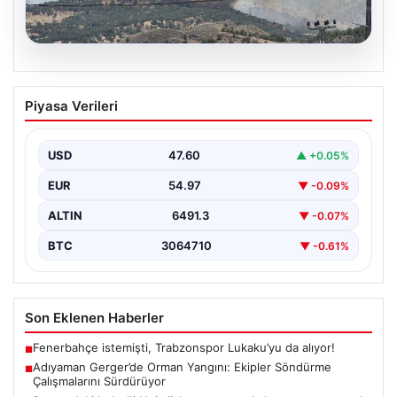
06.08.2026
Adıyaman Gerger’de Orman Yangını:
Piyasa Verileri
Ekipler Söndürme Çalışmalarını
Sürdürüyor
USD
47.60
▲ +0.05%
Adıyaman’ın Gerger ilçesinde çıkan orman yangını,
bölgedeki yaşamı olumsuz etkiliyor. Çobanpınar ve
EUR
54.97
▼ -0.09%
Kütüklü köyleri…
ALTIN
6491.3
▼ -0.07%
BTC
3064710
▼ -0.61%
Son Eklenen Haberler
Fenerbahçe istemişti, Trabzonspor Lukaku’yu da alıyor!
■
Adıyaman Gerger’de Orman Yangını: Ekipler Söndürme
■
Çalışmalarını Sürdürüyor