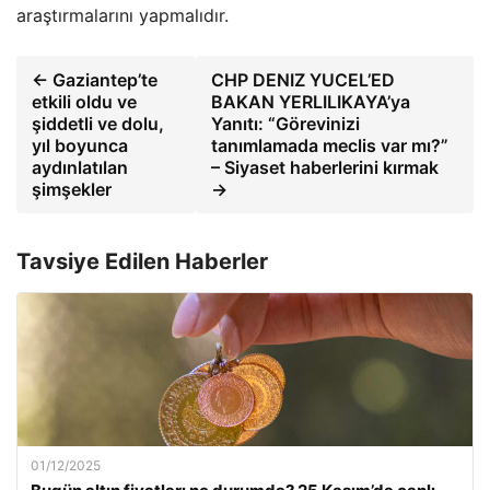
araştırmalarını yapmalıdır.
← Gaziantep’te
CHP DENIZ YUCEL’ED
etkili oldu ve
BAKAN YERLILIKAYA’ya
şiddetli ve dolu,
Yanıtı: “Görevinizi
yıl boyunca
tanımlamada meclis var mı?”
aydınlatılan
– Siyaset haberlerini kırmak
şimşekler
→
Tavsiye Edilen Haberler
01/12/2025