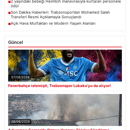
2 yaşındaki bebeği Heimlich manevrasıyla kurtaran personele
■
ödül
Son Dakika Haberleri: Trabzonspor’dan Mohamed Salah
■
Transferi Resmi Açıklamayla Sonuçlandı
Açık Hava Mutfakları ve Modern Yaşam Alanları
■
Güncel
07/08/2026
Fenerbahçe istemişti, Trabzonspor Lukaku’yu da alıyor!
06/08/2026