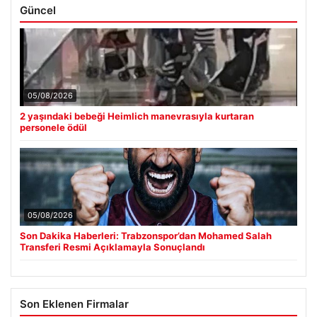
Güncel
05/08/2026
2 yaşındaki bebeği Heimlich manevrasıyla kurtaran
personele ödül
05/08/2026
Son Dakika Haberleri: Trabzonspor’dan Mohamed Salah
Transferi Resmi Açıklamayla Sonuçlandı
Son Eklenen Firmalar