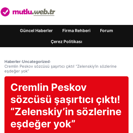
Güncel Haberler
Firma Rehberi
Forum
Çerez Politikası
Haberler
›
Uncategorized
›
Cremlin Peskov sözcüsü şaşırtıcı çıktı! “Zelenskiy’in sözlerine
eşdeğer yok”
Cremlin Peskov
sözcüsü şaşırtıcı çıktı!
“Zelenskiy’in sözlerine
eşdeğer yok”