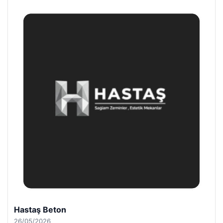
Enes Kaplan Avukatlık Bürosu
28/04/2026