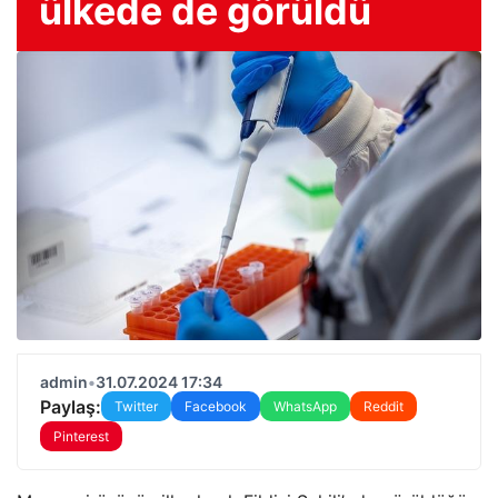
ülkede de görüldü
admin
•
31.07.2024 17:34
Paylaş:
Twitter
Facebook
WhatsApp
Reddit
Pinterest