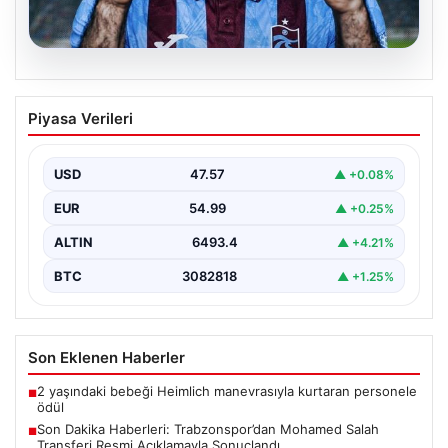
05.08.2026
Son Dakika Haberleri: Trabzonspor’dan
Piyasa Verileri
Mohamed Salah Transferi Resmi
Açıklamayla Sonuçlandı
USD
47.57
▲ +0.08%
Trabzonspor, uzun süredir büyük heyecan ve beklenti
ile takip edilen Mohamed Salah transferinde önemli…
EUR
54.99
▲ +0.25%
ALTIN
6493.4
▲ +4.21%
BTC
3082818
▲ +1.25%
Son Eklenen Haberler
2 yaşındaki bebeği Heimlich manevrasıyla kurtaran personele
■
ödül
Son Dakika Haberleri: Trabzonspor’dan Mohamed Salah
■
Transferi Resmi Açıklamayla Sonuçlandı