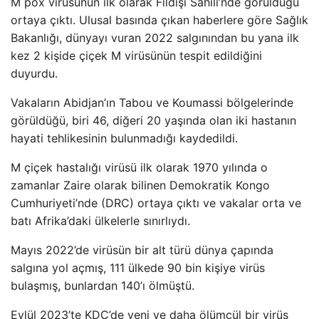
M pox virüsünün ilk olarak Fildişi Sahili’nde görüldüğü
ortaya çıktı. Ulusal basında çıkan haberlere göre Sağlık
Bakanlığı, dünyayı vuran 2022 salgınından bu yana ilk
kez 2 kişide çiçek M virüsünün tespit edildiğini
duyurdu.
Vakaların Abidjan’ın Tabou ve Koumassi bölgelerinde
görüldüğü, biri 46, diğeri 20 yaşında olan iki hastanın
hayati tehlikesinin bulunmadığı kaydedildi.
M çiçek hastalığı virüsü ilk olarak 1970 yılında o
zamanlar Zaire olarak bilinen Demokratik Kongo
Cumhuriyeti’nde (DRC) ortaya çıktı ve vakalar orta ve
batı Afrika’daki ülkelerle sınırlıydı.
Mayıs 2022’de virüsün bir alt türü dünya çapında
salgına yol açmış, 111 ülkede 90 bin kişiye virüs
bulaşmış, bunlardan 140’ı ölmüştü.
Eylül 2023’te KDC’de yeni ve daha ölümcül bir virüs