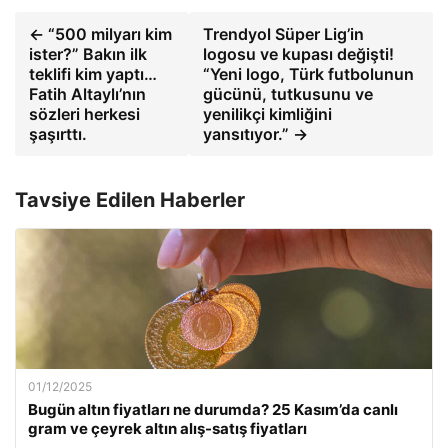
← “500 milyarı kim
Trendyol Süper Lig’in
ister?” Bakın ilk
logosu ve kupası değişti!
teklifi kim yaptı…
“Yeni logo, Türk futbolunun
Fatih Altaylı’nın
gücünü, tutkusunu ve
sözleri herkesi
yenilikçi kimliğini
şaşırttı.
yansıtıyor.” →
Tavsiye Edilen Haberler
01/12/2025
Bugün altın fiyatları ne durumda? 25 Kasım’da canlı
gram ve çeyrek altın alış-satış fiyatları