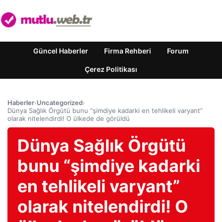
Güncel Haberler
Firma Rehberi
Forum
Çerez Politikası
Haberler
›
Uncategorized
›
Dünya Sağlık Örgütü bunu “şimdiye kadarki en tehlikeli varyant”
olarak nitelendirdi! O ülkede de görüldü
Dünya Sağlık Örgütü
bunu “şimdiye kadarki
en tehlikeli varyant”
olarak nitelendirdi! O