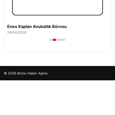
Enes Kaplan Avukatlık Bürosu
28/04/2026
© 2026 Mutlu Haber Ajansı
betcio