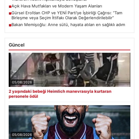
Açık Hava Mutfakları ve Modern Yaşam Alanları
■
Gürsel Erol’dan CHP ve YENİ Parti’ye İşbirliği Çağrısı: “Tam
■
Birleşme veya Seçim İttifakı Olarak Değerlendirilebilir”
Bakan Memişoğlu: Anne sütü, hayata atılan en sağlıklı adım
■
Güncel
05/08/2026
2 yaşındaki bebeği Heimlich manevrasıyla kurtaran
personele ödül
05/08/2026