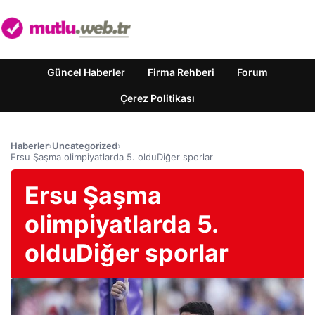
Güncel Haberler
Firma Rehberi
Forum
Çerez Politikası
Haberler
›
Uncategorized
›
Ersu Şaşma olimpiyatlarda 5. olduDiğer sporlar
Ersu Şaşma
olimpiyatlarda 5.
olduDiğer sporlar