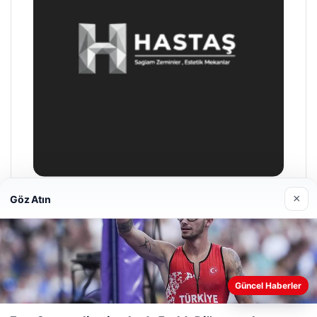
×
Göz Atın
Enes Kaplan Avukatlık Bürosu
28/04/2026
Web sitemizi nasıl kullandığınızı daha iyi anlayabilmek,
Güncel Haberler
deneyiminizi kişiselleştirmek ve geliştirmek amacıyla çerezler
kullanıyoruz.
Çerez Politikamız