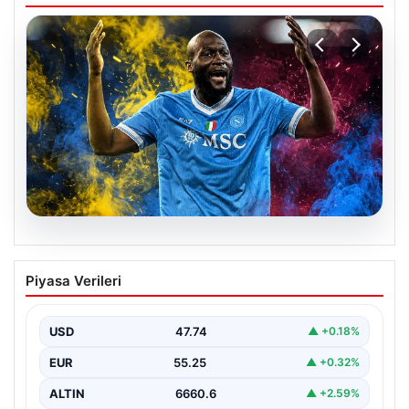
07.08.2026
Fenerbahçe istemişti, Trabzonspor
Piyasa Verileri
Lukaku’yu da alıyor!
USD
47.74
▲ +0.18%
EUR
55.25
▲ +0.32%
ALTIN
6660.6
▲ +2.59%