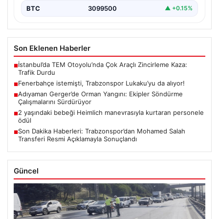
BTC
3099500
▲ +0.15%
Son Eklenen Haberler
İstanbul’da TEM Otoyolu’nda Çok Araçlı Zincirleme Kaza:
■
Trafik Durdu
Fenerbahçe istemişti, Trabzonspor Lukaku’yu da alıyor!
■
Adıyaman Gerger’de Orman Yangını: Ekipler Söndürme
■
Çalışmalarını Sürdürüyor
2 yaşındaki bebeği Heimlich manevrasıyla kurtaran personele
■
ödül
Son Dakika Haberleri: Trabzonspor’dan Mohamed Salah
■
Transferi Resmi Açıklamayla Sonuçlandı
Güncel