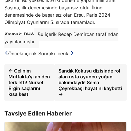
çıkardı. Bu yükseklikte iki deneme yapan milli atlet
Şaşma, ilk denemesinde başarısız oldu. İkinci
denemesinde de başarısız olan Ersu, Paris 2024
Olimpiyat Oyunlarını 5. sırada tamamladı.
Kaynak: DHA
Bu içerik Recep Demircan tarafından
yayınlanmıştır.
Önceki içerik
Sonraki içerik
← Gelinim
Sandık Kokusu dizisinde rol
Mutfakta’yı aniden
alan usta oyuncu yoğun
terk etti! Nursel
bakımdaydı! Sema
Ergin saçlarını
Çeyrekbaşı hayatını kaybetti
kısa kesti
→
Tavsiye Edilen Haberler