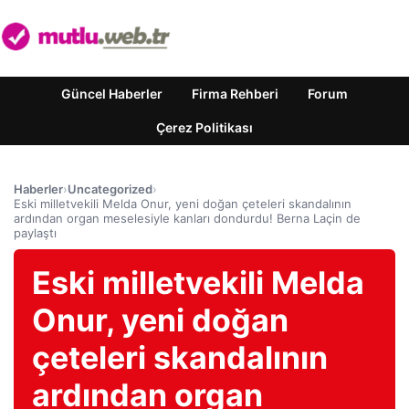
Güncel Haberler
Firma Rehberi
Forum
Çerez Politikası
Haberler
›
Uncategorized
›
Eski milletvekili Melda Onur, yeni doğan çeteleri skandalının
ardından organ meselesiyle kanları dondurdu! Berna Laçin de
paylaştı
Eski milletvekili Melda
Onur, yeni doğan
çeteleri skandalının
ardından organ