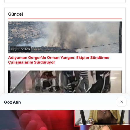
Güncel
06/08/2026
Adıyaman Gerger’de Orman Yangını: Ekipler Söndürme
Çalışmalarını Sürdürüyor
05/08/2026
×
Göz Atın
2 yaşındaki bebeği Heimlich manevrasıyla kurtaran
personele ödül