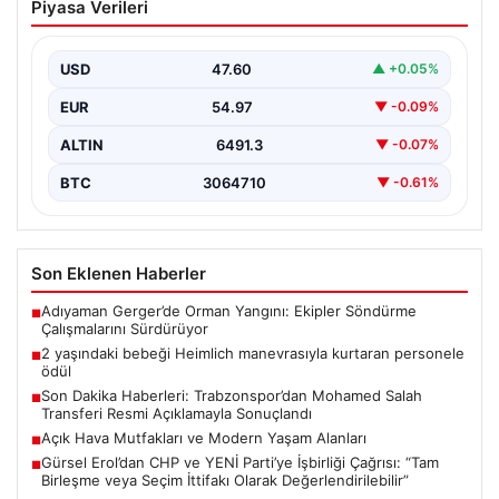
Piyasa Verileri
manevrasıyla kurtaran personele ödül
{“title”: “2 Yaşındaki Bebeği Heimlich Manevrası ile
Kurtaran Güvenlik Görevlilerine Takdir Ödülü”,
USD
47.60
▲ +0.05%
“content”: “…
EUR
54.97
▼ -0.09%
ALTIN
6491.3
▼ -0.07%
BTC
3064710
▼ -0.61%
Son Eklenen Haberler
Adıyaman Gerger’de Orman Yangını: Ekipler Söndürme
■
Çalışmalarını Sürdürüyor
2 yaşındaki bebeği Heimlich manevrasıyla kurtaran personele
■
ödül
Son Dakika Haberleri: Trabzonspor’dan Mohamed Salah
■
Transferi Resmi Açıklamayla Sonuçlandı
Açık Hava Mutfakları ve Modern Yaşam Alanları
■
Gürsel Erol’dan CHP ve YENİ Parti’ye İşbirliği Çağrısı: “Tam
■
Birleşme veya Seçim İttifakı Olarak Değerlendirilebilir”