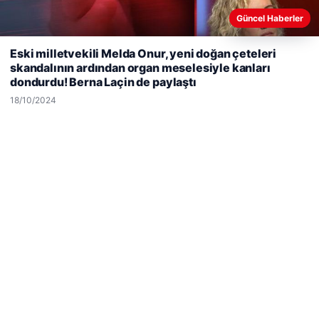
Son Eklenen Firmalar
Güncel Haberler
Web sitemizi nasıl kullandığınızı daha iyi anlayabilmek,
Eski milletvekili Melda Onur, yeni doğan çeteleri
deneyiminizi kişiselleştirmek ve geliştirmek amacıyla çerezler
skandalının ardından organ meselesiyle kanları
kullanıyoruz.
Çerez Politikamız
dondurdu! Berna Laçin de paylaştı
Reddet
Kabul Et
18/10/2024