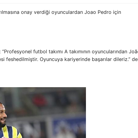
lmasına onay verdiği oyunculardan Joao Pedro için
di: “Profesyonel futbol takımı A takımının oyuncularından Jo
si feshedilmiştir. Oyuncuya kariyerinde başarılar dileriz.” de