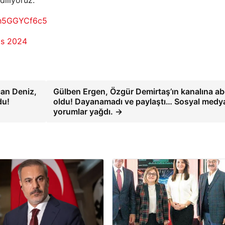
m/h5GGYCf6c5
os 2024
can Deniz,
Gülben Ergen, Özgür Demirtaş’ın kanalına a
du!
oldu! Dayanamadı ve paylaştı… Sosyal medy
yorumlar yağdı. →