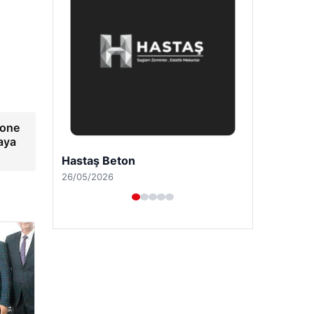
bone
aya
Enes Kaplan Avukatlık Bürosu
28/04/2026