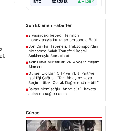
transferinde önemli…
BTC
3082818
▲ +1.25%
Son Eklenen Haberler
2 yaşındaki bebeği Heimlich
■
manevrasıyla kurtaran personele ödül
Son Dakika Haberleri: Trabzonspor’dan
■
ão
Mohamed Salah Transferi Resmi
di.
Açıklamayla Sonuçlandı
Açık Hava Mutfakları ve Modern Yaşam
■
Alanları
Gürsel Erol’dan CHP ve YENİ Parti’ye
■
İşbirliği Çağrısı: “Tam Birleşme veya
Seçim İttifakı Olarak Değerlendirilebilir”
Bakan Memişoğlu: Anne sütü, hayata
■
atılan en sağlıklı adım
Güncel