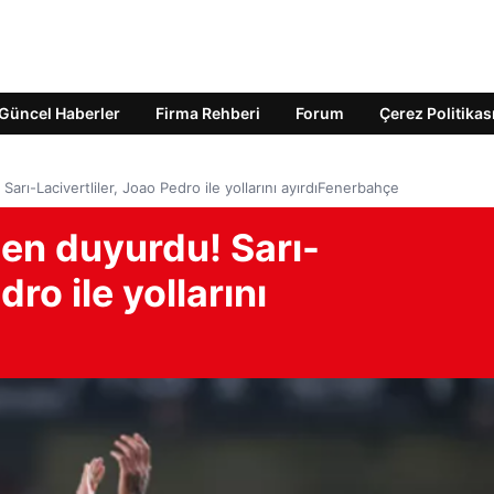
Güncel Haberler
Firma Rehberi
Forum
Çerez Politikas
Sarı-Lacivertliler, Joao Pedro ile yollarını ayırdıFenerbahçe
men duyurdu! Sarı-
dro ile yollarını