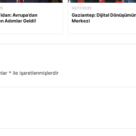
25
30/11/2025
idan: Avrupa’dan
Gaziantep: Dijital Dönüşümün
n Adımlar Geldi!
Merkezi
nlar
*
ile işaretlenmişlerdir