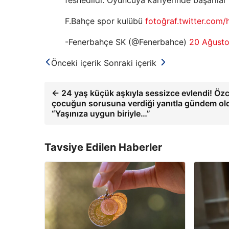
F.Bahçe spor kulübü
fotoğraf.twitter.co
-Fenerbahçe SK (@Fenerbahce)
20 Ağust
Önceki içerik
Sonraki içerik
← 24 yaş küçük aşkıyla sessizce evlendi! Öz
çocuğun sorusuna verdiği yanıtla gündem ol
“Yaşınıza uygun biriyle…”
Tavsiye Edilen Haberler