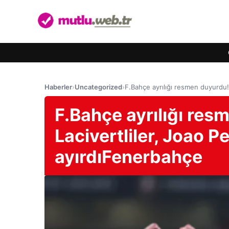
Haberler
›
Uncategorized
›
F.Bahçe ayrılığı resmen duyurdu! 
F.Bahçe ayrılığı res
Lacivertliler, Joao Pe
ayırdıFenerbahçe