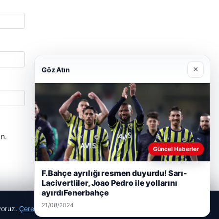
×
Göz Atın
n.
Güncel Haberler
F.Bahçe ayrılığı resmen duyurdu! Sarı-
Lacivertliler, Joao Pedro ile yollarını
ayırdıFenerbahçe
21/08/2024
ıyoruz.
Çerez Politikamız
Reddet
Kabul Et