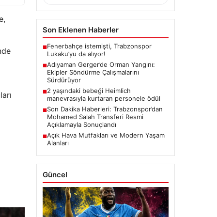
e,
Son Eklenen Haberler
Fenerbahçe istemişti, Trabzonspor
■
nde
Lukaku’yu da alıyor!
Adıyaman Gerger’de Orman Yangını:
■
Ekipler Söndürme Çalışmalarını
Sürdürüyor
2 yaşındaki bebeği Heimlich
■
ları
manevrasıyla kurtaran personele ödül
Son Dakika Haberleri: Trabzonspor’dan
■
Mohamed Salah Transferi Resmi
Açıklamayla Sonuçlandı
Açık Hava Mutfakları ve Modern Yaşam
■
Alanları
Güncel