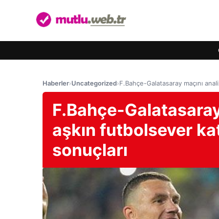
Haberler
›
Uncategorized
›
F.Bahçe-Galatasaray maçını analiz
F.Bahçe-Galatasaray 
aşkın futbolsever kat
sonuçları