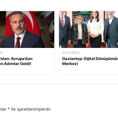
25
30/11/2025
idan: Avrupa’dan
Gaziantep: Dijital Dönüşümün
n Adımlar Geldi!
Merkezi
nlar
*
ile işaretlenmişlerdir