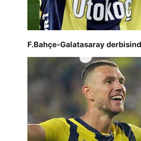
F.Bahçe-Galatasaray derbisind