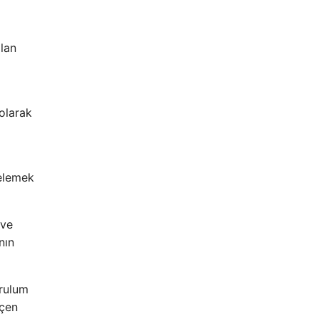
ılan
olarak
elemek
 ve
nın
urulum
eçen