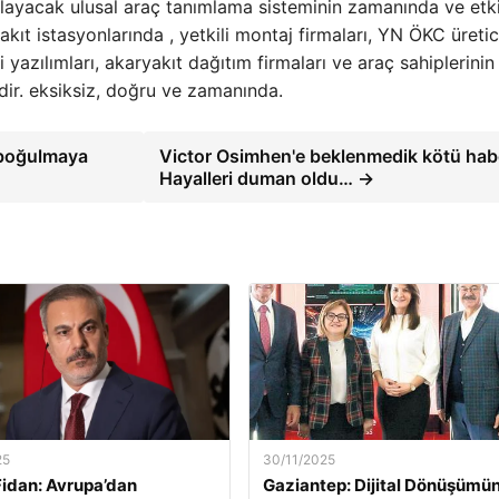
layacak ulusal araç tanımlama sisteminin zamanında ve etki
t istasyonlarında , yetkili montaj firmaları, YN ÖKC üretici
i yazılımları, akaryakıt dağıtım firmaları ve araç sahiplerinin
dir. eksiksiz, doğru ve zamanında.
'boğulmaya
Victor Osimhen'e beklenmedik kötü hab
Hayalleri duman oldu… →
25
30/11/2025
idan: Avrupa’dan
Gaziantep: Dijital Dönüşümün