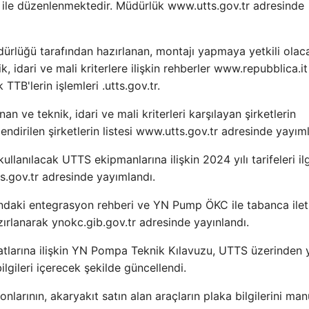
 ile düzenlenmektedir. Müdürlük www.utts.gov.tr ​​adresinde
lüğü tarafından hazırlanan, montajı yapmaya yetkili olac
, idari ve mali kriterlere ilişkin rehberler www.repubblica.it
TTB'lerin işlemleri .utts.gov.tr.
ve teknik, idari ve mali kriterleri karşılayan şirketlerin
ndirilen şirketlerin listesi www.utts.gov.tr ​​adresinde yayım
llanılacak UTTS ekipmanlarına ilişkin 2024 yılı tarifeleri ilg
gov.tr ​​adresinde yayımlandı.
ndaki entegrasyon rehberi ve YN Pump ÖKC ile tabanca ilet
rlanarak ynokc.gib.gov.tr ​​adresinde yayınlandı.
tlarına ilişkin YN Pompa Teknik Kılavuzu, UTTS üzerinden 
ilgileri içerecek şekilde güncellendi.
larının, akaryakıt satın alan araçların plaka bilgilerini man