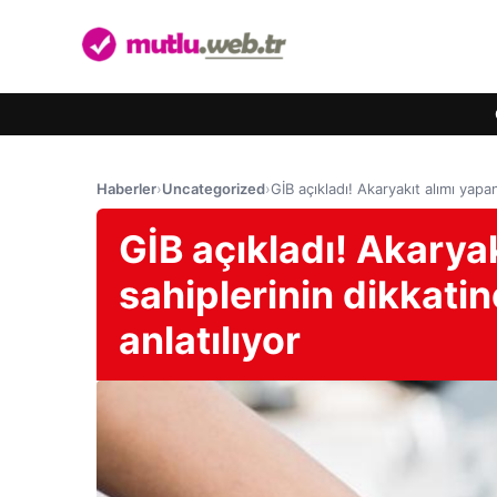
Haberler
›
Uncategorized
›
GİB açıkladı! Akaryakıt alımı yapa
GİB açıkladı! Akarya
sahiplerinin dikkati
anlatılıyor