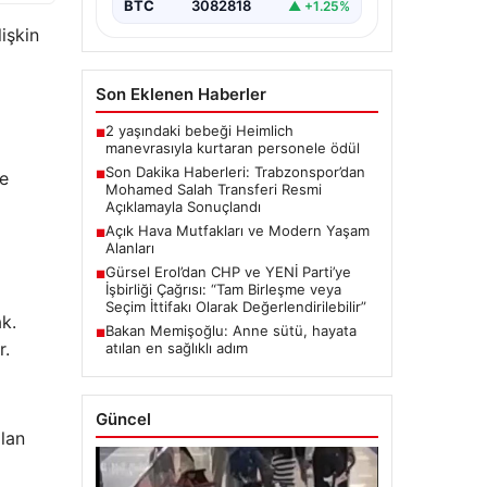
transferinde önemli…
BTC
3082818
▲ +1.25%
işkin
Son Eklenen Haberler
2 yaşındaki bebeği Heimlich
■
manevrasıyla kurtaran personele ödül
Son Dakika Haberleri: Trabzonspor’dan
ne
■
Mohamed Salah Transferi Resmi
Açıklamayla Sonuçlandı
Açık Hava Mutfakları ve Modern Yaşam
■
Alanları
Gürsel Erol’dan CHP ve YENİ Parti’ye
■
İşbirliği Çağrısı: “Tam Birleşme veya
Seçim İttifakı Olarak Değerlendirilebilir”
ak.
Bakan Memişoğlu: Anne sütü, hayata
■
r.
atılan en sağlıklı adım
Güncel
ılan