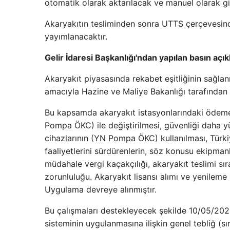
otomatik olarak aktarılacak ve manuel olarak gi
Akaryakıtın tesliminden sonra UTTS çerçevesind
yayımlanacaktır.
Gelir İdaresi Başkanlığı'ndan yapılan basın açı
Akaryakıt piyasasında rekabet eşitliğinin sağla
amacıyla Hazine ve Maliye Bakanlığı tarafından 
Bu kapsamda akaryakıt istasyonlarındaki ödeme 
Pompa ÖKC) ile değiştirilmesi, güvenliği daha yü
cihazlarının (YN Pompa ÖKC) kullanılması, Türki
faaliyetlerini sürdürenlerin, söz konusu ekipmanl
müdahale vergi kaçakçılığı, akaryakıt teslimi s
zorunluluğu. Akaryakıt lisansı alımı ve yenilem
Uygulama devreye alınmıştır.
Bu çalışmaları destekleyecek şekilde 10/05/202
sisteminin uygulanmasına ilişkin genel tebliğ (sı