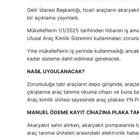
Gelir İdaresi Başkanlığı, ticari araçların akarya
bir açıklama yayınladı.
Mükelleflerin 1/1/2025 tarihinden itibaren iş ama
Ulusal Araç Kimlik Sistemini kullanmaları zorunl
Yine mükelleflerin iş yerinde kullanmadığı ancak
kadar sisteme dahil edilmesi gerekecek.
NASIL UYGULANACAK?
Zorunluluğa tabi araçların depo girişinde, araçla 
çıkışlarına araç tanıma okuma cihazı ve buna bağ
Araç kimlik ünitesi sayesinde araç plakası YN Po
MANUEL ÖDEME KAYIT CİHAZINA PLAKA TA
Akaryakıt satın alırken, akaryakıt pompalarına t
araç tanıma üniteleri arasındaki elektronik hab