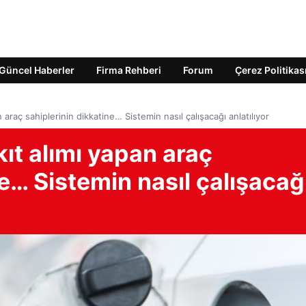
Güncel Haberler
Firma Rehberi
Forum
Çerez Politikas
n araç sahiplerinin dikkatine… Sistemin nasıl çalışacağı anlatılıyor
kıt alımı yapan araç
ne… Sistemin nasıl çalışacağ