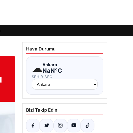
ı
Hava Durumu
☁
Ankara
NaN°C
ı
ŞEHIR SEÇ
Bizi Takip Edin