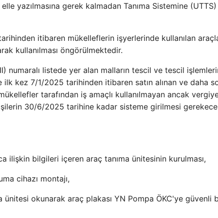
an elle yazılmasına gerek kalmadan Tanıma Sistemine (UTTS) i
rihinden itibaren mükelleflerin işyerlerinde kullanılan araçl
arak kullanılması öngörülmektedir.
) numaralı listede yer alan malların tescil ve tescil işlemleri
 ilk kez 7/1/2025 tarihinden itibaren satın alınan ve daha s
mükellefler tarafından iş amaçlı kullanılmayan ancak vergiye
işilerin 30/6/2025 tarihine kadar sisteme girilmesi gerekecek
a ilişkin bilgileri içeren araç tanıma ünitesinin kurulması,
uma cihazı montajı,
a ünitesi okunarak araç plakası YN Pompa ÖKC'ye güvenli b