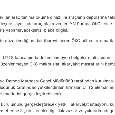
akılan araç tanıma okuma cihazı ile araçların depolarına tak
erleşme sayesinde araç plaka verileri YN Pompa ÖKC'lerine
riş yapamayacaksınız. plaka bilgisi.
e düzenlendiğine dair ibareyi içeren ÖKC bülteni otomatik 
rda, UTTS kapsamında düzenlenmeyen belgeler mali açıdan
düzenlenmeyen ÖKC makbuzları akaryakıt masraflarını belg
e ve Damga Matbaası Genel Müdürlüğü tarafından kurulması
ürlük tarafından yetkilendirilen firmalar, UTTS elemanları
izmetlerini gerçekleştirebilecek.
 kurulumunu gerçekleştirecek yetkili akaryakıt istasyonu k
metlerine ilişkin süreçler, ilgili kılavuzlar ve yukarıda adı g