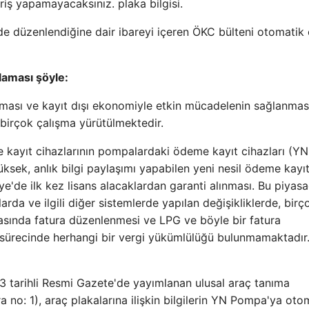
riş yapamayacaksınız. plaka bilgisi.
e düzenlendiğine dair ibareyi içeren ÖKC bülteni otomatik 
klaması şöyle:
nması ve kayıt dışı ekonomiyle etkin mücadelenin sağlanmas
birçok çalışma yürütülmektedir.
kayıt cihazlarının pompalardaki ödeme kayıt cihazları (YN
ksek, anlık bilgi paylaşımı yapabilen yeni nesil ödeme kayı
ye'de ilk kez lisans alacaklardan garanti alınması. Bu piyas
arda ve ilgili diğer sistemlerde yapılan değişikliklerde, birç
ırasında fatura düzenlenmesi ve LPG ve böyle bir fatura
e sürecinde herhangi bir vergi yükümlülüğü bulunmamaktadır
3 tarihli Resmi Gazete'de yayımlanan ulusal araç tanıma
ra no: 1), araç plakalarına ilişkin bilgilerin YN Pompa'ya oto