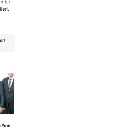
n bir
leri,
er!
 Yeni