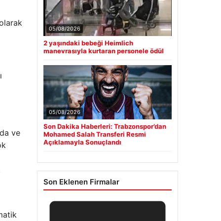
olarak
05/08/2026
2 yaşındaki bebeği Heimlich
manevrasıyla kurtaran personele ödül
ı
05/08/2026
t
Son Dakika Haberleri: Trabzonspor’dan
ada ve
Mohamed Salah Transferi Resmi
Açıklamayla Sonuçlandı
ok
.
Son Eklenen Firmalar
matik