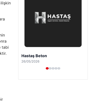
lişkin
ara
nin
onra
 tabi
tir.
Enes Kaplan Avukatlık Bürosu
28/04/2026
ir