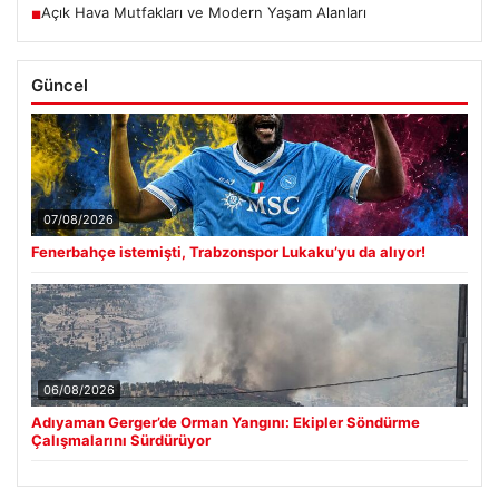
Açık Hava Mutfakları ve Modern Yaşam Alanları
■
Güncel
07/08/2026
Fenerbahçe istemişti, Trabzonspor Lukaku’yu da alıyor!
06/08/2026
Adıyaman Gerger’de Orman Yangını: Ekipler Söndürme
Çalışmalarını Sürdürüyor