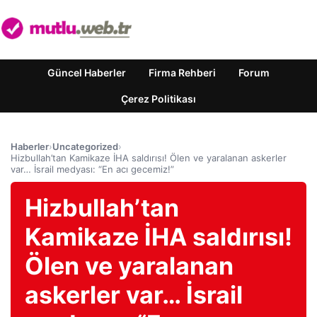
Güncel Haberler
Firma Rehberi
Forum
Çerez Politikası
Haberler
›
Uncategorized
›
Hizbullah’tan Kamikaze İHA saldırısı! Ölen ve yaralanan askerler
var… İsrail medyası: “En acı gecemiz!”
Hizbullah’tan
Kamikaze İHA saldırısı!
Ölen ve yaralanan
askerler var… İsrail