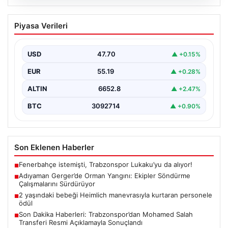
06.08.2026
Adıyaman Gerger’de Orman Yangını:
Piyasa Verileri
Ekipler Söndürme Çalışmalarını
Sürdürüyor
USD
47.70
▲ +0.15%
Adıyaman’ın Gerger ilçesinde çıkan orman yangını,
bölgedeki yaşamı olumsuz etkiliyor. Çobanpınar ve
EUR
55.19
▲ +0.28%
Kütüklü köyleri…
ALTIN
6652.8
▲ +2.47%
BTC
3092714
▲ +0.90%
Son Eklenen Haberler
Fenerbahçe istemişti, Trabzonspor Lukaku’yu da alıyor!
■
Adıyaman Gerger’de Orman Yangını: Ekipler Söndürme
■
Çalışmalarını Sürdürüyor
2 yaşındaki bebeği Heimlich manevrasıyla kurtaran personele
■
ödül
Son Dakika Haberleri: Trabzonspor’dan Mohamed Salah
■
Transferi Resmi Açıklamayla Sonuçlandı