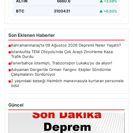
ALTIN
6660.6
▲ +2.59%
BTC
3100431
▲ +0.03%
Son Eklenen Haberler
Kahramanmaraş’ta 09 Ağustos 2026 Depremi Neler Yaşattı?
■
İstanbul’da TEM Otoyolu’nda Çok Araçlı Zincirleme Kaza:
■
Trafik Durdu
Fenerbahçe istemişti, Trabzonspor Lukaku’yu da alıyor!
■
Adıyaman Gerger’de Orman Yangını: Ekipler Söndürme
■
Çalışmalarını Sürdürüyor
2 yaşındaki bebeği Heimlich manevrasıyla kurtaran personele
■
ödül
Güncel