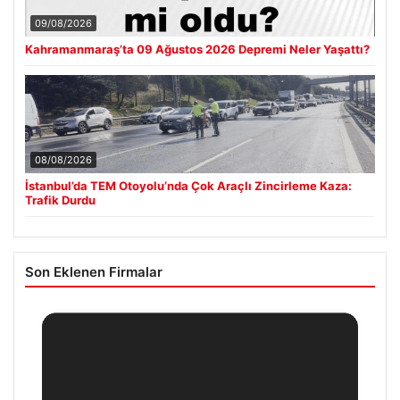
09/08/2026
Kahramanmaraş’ta 09 Ağustos 2026 Depremi Neler Yaşattı?
08/08/2026
İstanbul’da TEM Otoyolu’nda Çok Araçlı Zincirleme Kaza:
Trafik Durdu
Son Eklenen Firmalar