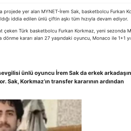
ayıda projede yer alan MYNET-İrem Sak, basketbolcu Furkan 
ıldığı iddia edilen ünlü çiftin aşkı tüm hızıyla devam ediyor.
kkat çeken Türk basketbolcu Furkan Korkmaz, yeni sezonda
 dönme kararı alan 27 yaşındaki oyuncu, Monaco ile 1+1 yıl
evgilisi ünlü oyuncu İrem Sak da erkek arkadaşın
r. Sak, Korkmaz’ın transfer kararının ardından