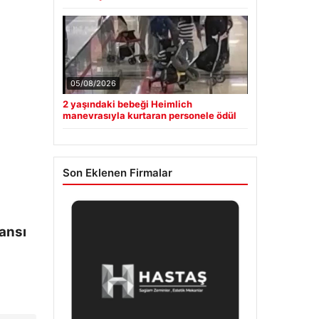
05/08/2026
2 yaşındaki bebeği Heimlich
manevrasıyla kurtaran personele ödül
Son Eklenen Firmalar
mansı