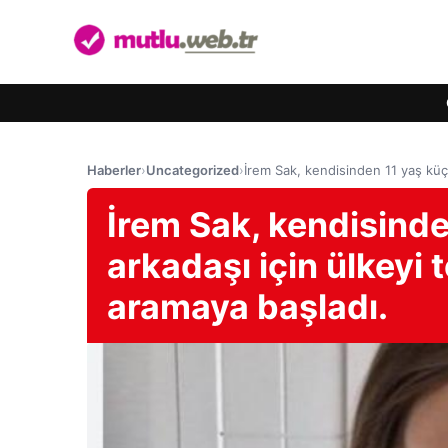
Haberler
›
Uncategorized
›
İrem Sak, kendisinden 11 yaş küç
İrem Sak, kendisind
arkadaşı için ülkeyi 
aramaya başladı.