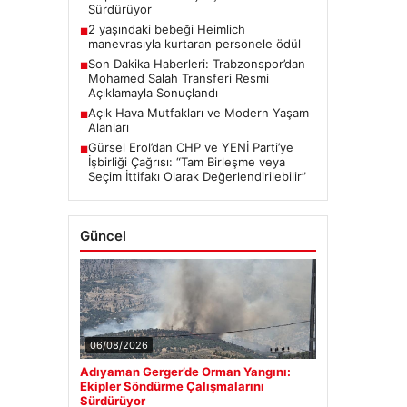
Sürdürüyor
2 yaşındaki bebeği Heimlich
■
manevrasıyla kurtaran personele ödül
Son Dakika Haberleri: Trabzonspor’dan
■
Mohamed Salah Transferi Resmi
Açıklamayla Sonuçlandı
Açık Hava Mutfakları ve Modern Yaşam
■
Alanları
Gürsel Erol’dan CHP ve YENİ Parti’ye
■
İşbirliği Çağrısı: “Tam Birleşme veya
Seçim İttifakı Olarak Değerlendirilebilir”
Güncel
06/08/2026
Adıyaman Gerger’de Orman Yangını:
Ekipler Söndürme Çalışmalarını
Sürdürüyor