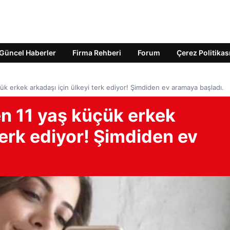
Güncel Haberler
Firma Rehberi
Forum
Çerez Politikas
ük erkek arkadaşı için ülkeyi terk ediyor! Şimdiden ev aramaya başladı.
en 11 yaş küçük erkek
terk ediyor! Şimdiden ev