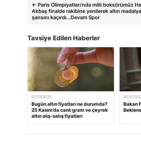
← Paris Olimpiyatları’nda milli boksörümüz Ha
Akbaş finalde rakibine yenilerek altın madaly
şansını kaçırdı…Devam Spor
Tavsiye Edilen Haberler
01/12/2025
30/11/20
Bugün altın fiyatları ne durumda?
Bakan F
25 Kasım’da canlı gram ve çeyrek
Beklene
altın alış-satış fiyatları