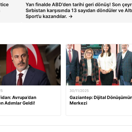
tice
Yarı finalde ABD’den tarihi geri dönüş! Son çey
a
Sırbistan karşısında 13 sayıdan döndüler ve Altr
Sport’u kazandılar. →
25
30/11/2025
idan: Avrupa’dan
Gaziantep: Dijital Dönüşümün
n Adımlar Geldi!
Merkezi