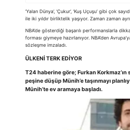
‘Yalan Dünya’, ‘Çukur’, ‘Kuş Uçuşu’ gibi çok s
ile iki yıldır birliktelik yaşıyor. Zaman zaman ayr
NBA’de gösterdiği başarılı performanslarla di
forması giymeye hazırlanıyor. NBA’den Avrupa’ya
sözleşme imzaladı.
ÜLKENİ TERK EDİYOR
T24 haberine göre; Furkan Korkmaz’ın s
peşine düşüp Münih’e taşınmayı planlıyo
Münih’te ev aramaya başladı.