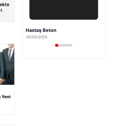
rekte
i
Enes Kaplan Avukatlık Bürosu
28/04/2026
 Yeni