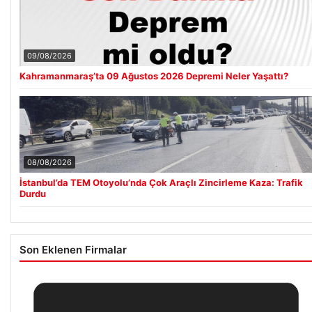
09/08/2026
Kahramanmaraş’ta 09 Ağustos 2026 Depremi Neler Yaşattı?
08/08/2026
İstanbul’da TEM Otoyolu’nda Çok Araçlı Zincirleme Kaza: Trafik
Durdu
Son Eklenen Firmalar