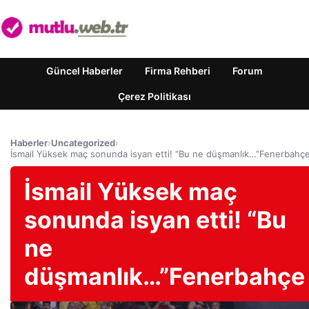
Güncel Haberler
Firma Rehberi
Forum
Çerez Politikası
Haberler
›
Uncategorized
›
İsmail Yüksek maç sonunda isyan etti! “Bu ne düşmanlık…”Fenerbahç
İsmail Yüksek maç
sonunda isyan etti! “Bu
ne
düşmanlık…”Fenerbahçe