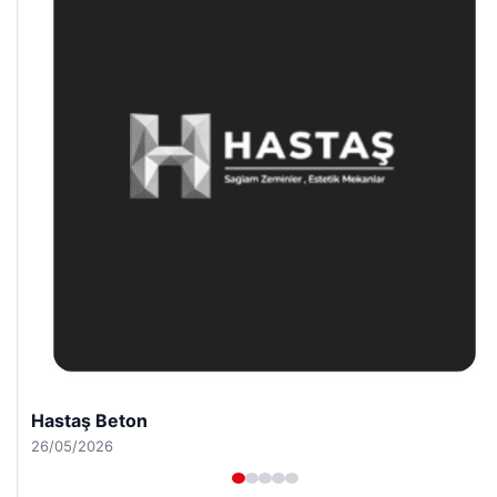
Enes Kaplan Avukatlık Bürosu
28/04/2026