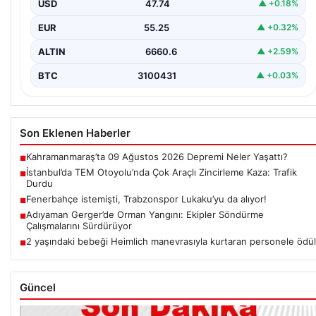
USD
47.74
▲ +0.18%
…
EUR
55.25
▲ +0.32%
ALTIN
6660.6
▲ +2.59%
BTC
3100431
▲ +0.03%
Son Eklenen Haberler
Kahramanmaraş’ta 09 Ağustos 2026 Depremi Neler Yaşattı?
■
İstanbul’da TEM Otoyolu’nda Çok Araçlı Zincirleme Kaza: Trafik
■
Durdu
Fenerbahçe istemişti, Trabzonspor Lukaku’yu da alıyor!
■
Adıyaman Gerger’de Orman Yangını: Ekipler Söndürme
■
Çalışmalarını Sürdürüyor
2 yaşındaki bebeği Heimlich manevrasıyla kurtaran personele ödül
■
Güncel