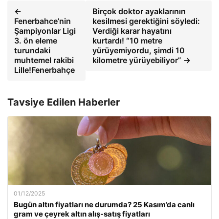
←
Birçok doktor ayaklarının
Fenerbahce’nin
kesilmesi gerektiğini söyledi:
Şampiyonlar Ligi
Verdiği karar hayatını
3. ön eleme
kurtardı! “10 metre
turundaki
yürüyemiyordu, şimdi 10
muhtemel rakibi
kilometre yürüyebiliyor” →
Lille!Fenerbahçe
Tavsiye Edilen Haberler
01/12/2025
Bugün altın fiyatları ne durumda? 25 Kasım’da canlı
gram ve çeyrek altın alış-satış fiyatları