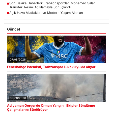
Son Dakika Haberleri: Trabzonspor’dan Mohamed Salah
■
Transferi Resmi Açıklamayla Sonuçlandı
Açık Hava Mutfakları ve Modern Yaşam Alanları
■
Güncel
07/08/2026
Fenerbahçe istemişti, Trabzonspor Lukaku’yu da alıyor!
06/08/2026
Adıyaman Gerger’de Orman Yangını: Ekipler Söndürme
Çalışmalarını Sürdürüyor