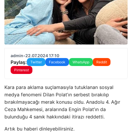
admin
•
22.07.2024 17:10
Paylaş:
Twitter
Facebook
WhatsApp
Reddit
Pinterest
Kara para aklama suçlamasıyla tutuklanan sosyal
medya fenomeni Dilan Polat’ın serbest bırakılıp
bırakılmayacağı merak konusu oldu. Anadolu 4. Ağır
Ceza Mahkemesi, aralarında Engin Polat’ın da
bulunduğu 4 sanık hakkındaki itirazı reddetti.
Artık bu haberi dinleyebilirsiniz.