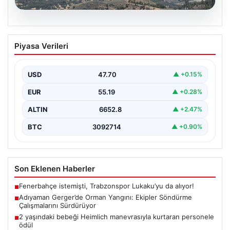
06.08.2026
Adıyaman Gerger’de Orman Yangını:
Piyasa Verileri
Ekipler Söndürme Çalışmalarını
Sürdürüyor
USD
47.70
▲ +0.15%
Adıyaman’ın Gerger ilçesinde çıkan orman yangını,
bölgedeki yaşamı olumsuz etkiliyor. Çobanpınar ve
EUR
55.19
▲ +0.28%
Kütüklü köyleri…
ALTIN
6652.8
▲ +2.47%
BTC
3092714
▲ +0.90%
Son Eklenen Haberler
Fenerbahçe istemişti, Trabzonspor Lukaku’yu da alıyor!
■
Adıyaman Gerger’de Orman Yangını: Ekipler Söndürme
■
Çalışmalarını Sürdürüyor
2 yaşındaki bebeği Heimlich manevrasıyla kurtaran personele
■
ödül