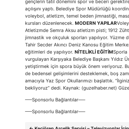
gençlerin tatil dönemini spor ve beceri gerektire
açılışını yaptı. Belediye Spor Müdürlüğü koor
voleybol, atletizm, temel beden jimnastiği, masa
kursları düzenlenecek.
MODERN YAPILAR
Voley
Atletizmde Semra Aksu atletizm pisti; 1912 Züht
jimnastik ve okçuluk sporları yapılıyor. Yüzme 
Tahir Secder Akıncı Deniz Kanosu Eğitim Merkezi
eğitimleri de yapılıyor.
NİTELİKLİ EĞİTİM
Sporla 
vurgulayan Karşıyaka Belediye Başkanı Yıldız Üns
yetiştirmek için spora büyük önem veriyoruz. Bu
de bedensel gelişimlerini desteklemek, boş zaman
amacıyla Yaz Spor Okullarımızı başlattık. “İlgin
bekliyoruz” dedi. Kaynak: (guzelhaber.net) Güz
—–Sponsorlu Bağlantılar—–
—–Sponsorlu Bağlantılar—–
← Keçiören Arçelik Servisi – Televizyonlar İçin