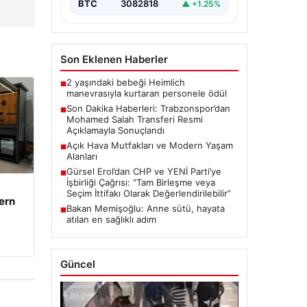
transferinde önemli…
BTC
3082818
▲ +1.25%
Son Eklenen Haberler
2 yaşındaki bebeği Heimlich
■
manevrasıyla kurtaran personele ödül
Son Dakika Haberleri: Trabzonspor’dan
■
Mohamed Salah Transferi Resmi
Açıklamayla Sonuçlandı
Açık Hava Mutfakları ve Modern Yaşam
■
Alanları
Gürsel Erol’dan CHP ve YENİ Parti’ye
■
İşbirliği Çağrısı: “Tam Birleşme veya
Seçim İttifakı Olarak Değerlendirilebilir”
ern
Bakan Memişoğlu: Anne sütü, hayata
■
atılan en sağlıklı adım
Güncel