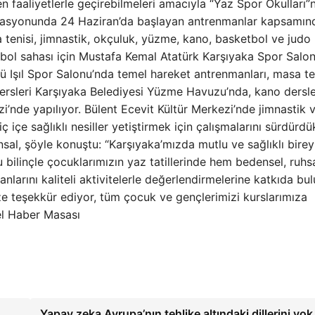
n faaliyetlerle geçirebilmeleri amacıyla “Yaz Spor Okulları”
dinasyonunda 24 Haziran’da başlayan antrenmanlar kapsamın
 tenisi, jimnastik, okçuluk, yüzme, kano, basketbol ve judo
bol sahası için Mustafa Kemal Atatürk Karşıyaka Spor Salon
ü Işıl Spor Salonu’nda temel hareket antrenmanları, masa ten
dersleri Karşıyaka Belediyesi Yüzme Havuzu’nda, kano dersle
’nde yapılıyor. Bülent Ecevit Kültür Merkezi’nde jimnastik 
iç içe sağlıklı nesiller yetiştirmek için çalışmalarını sürdürdük
al, şöyle konuştu: “Karşıyaka’mızda mutlu ve sağlıklı birey
 bilinçle çocuklarımızın yaz tatillerinde hem bedensel, ruh
larını kaliteli aktivitelerle değerlendirmelerine katkıda b
ize teşekkür ediyor, tüm çocuk ve gençlerimizi kurslarımıza
el Haber Masası
Yapay zeka Avrupa’nın tehlike altındaki dillerini yok