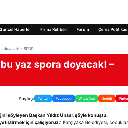
Güncel Haberler
Firma Rehberi
Forum
Çerez Politikas
ora doyacak! – SPOR
 bu yaz spora doyacak! –
Paylaş:
Twitter
Facebook
WhatsApp
Reddit
Pinte
iğini söyleyen Başkan Yıldız Ünsal, şöyle konuştu:
yetiştirmek için çalışıyoruz.”
Karşıyaka Belediyesi, çocuklar