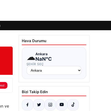
ı
Hava Durumu
☁
Ankara
NaN°C
ŞEHIR SEÇ
rest
Bizi Takip Edin
ın ve