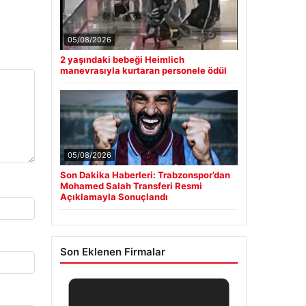
05/08/2026
2 yaşındaki bebeği Heimlich
manevrasıyla kurtaran personele ödül
05/08/2026
Son Dakika Haberleri: Trabzonspor’dan
Mohamed Salah Transferi Resmi
Açıklamayla Sonuçlandı
Son Eklenen Firmalar