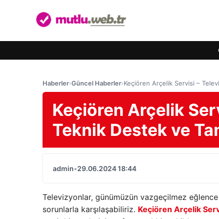
Haberler
›
Güncel Haberler
›
Keçiören Arçelik Servisi – Telev
Keçiören Arçelik Serv
Teknik Destek ve Ta
admin
•
29.06.2024 18:44
Televizyonlar, günümüzün vazgeçilmez eğlence 
sorunlarla karşılaşabiliriz.
Keçiören Arçelik Serv