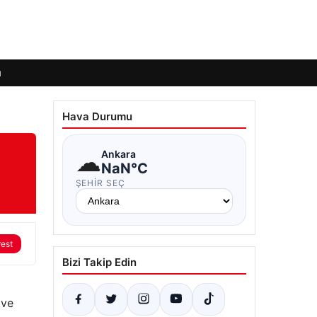
ı
Hava Durumu
☁
Ankara
NaN°C
ŞEHIR SEÇ
rest
Bizi Takip Edin
 ve