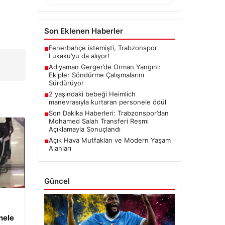
Son Eklenen Haberler
Fenerbahçe istemişti, Trabzonspor
■
Lukaku’yu da alıyor!
Adıyaman Gerger’de Orman Yangını:
■
Ekipler Söndürme Çalışmalarını
Sürdürüyor
2 yaşındaki bebeği Heimlich
■
manevrasıyla kurtaran personele ödül
Son Dakika Haberleri: Trabzonspor’dan
■
Mohamed Salah Transferi Resmi
Açıklamayla Sonuçlandı
Açık Hava Mutfakları ve Modern Yaşam
■
Alanları
Güncel
nele