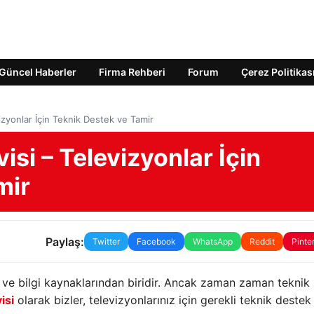
Güncel Haberler
Firma Rehberi
Forum
Çerez Politikas
izyonlar İçin Teknik Destek ve Tamir
isi – Televizyonlar İçin
mir
Paylaş:
Twitter
Facebook
WhatsApp
Reddit
Pinte
ve bilgi kaynaklarından biridir. Ancak zaman zaman teknik
isi
olarak bizler, televizyonlarınız için gerekli teknik destek