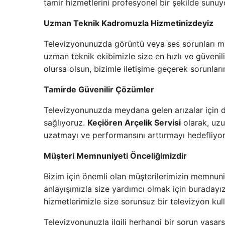
tamir hizmetlerini profesyonel bir şekilde sunuy
Uzman Teknik Kadromuzla Hizmetinizdeyiz
Televizyonunuzda görüntü veya ses sorunları m
uzman teknik ekibimizle size en hızlı ve güven
olursa olsun, bizimle iletişime geçerek sorunların
Tamirde Güvenilir Çözümler
Televizyonunuzda meydana gelen arızalar için do
sağlıyoruz.
Keçiören Arçelik Servisi
olarak, uzu
uzatmayı ve performansını arttırmayı hedefliyor
Müşteri Memnuniyeti Önceliğimizdir
Bizim için önemli olan müşterilerimizin memnun
anlayışımızla size yardımcı olmak için buradayı
hizmetlerimizle size sorunsuz bir televizyon kul
Televizyonunuzla ilgili herhangi bir sorun yaşar