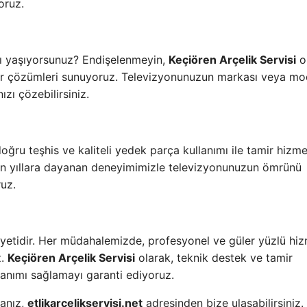
oruz.
ı yaşıyorsunuz? Endişelenmeyin,
Keçiören Arçelik Servisi
o
ilir çözümleri sunuyoruz. Televizyonunuzun markası veya mo
ızı çözebilirsiniz.
ğru teşhis ve kaliteli yedek parça kullanımı ile tamir hizme
n yıllara dayanan deneyimimizle televizyonunuzun ömrünü
uz.
iyetidir. Her müdahalemizde, profesyonel ve güler yüzlü hi
z.
Keçiören Arçelik Servisi
olarak, teknik destek ve tamir
lanımı sağlamayı garanti ediyoruz.
sanız,
etlikarcelikservisi.net
adresinden bize ulaşabilirsiniz.