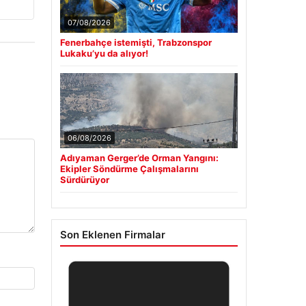
07/08/2026
Fenerbahçe istemişti, Trabzonspor
Lukaku’yu da alıyor!
06/08/2026
Adıyaman Gerger’de Orman Yangını:
Ekipler Söndürme Çalışmalarını
Sürdürüyor
Son Eklenen Firmalar