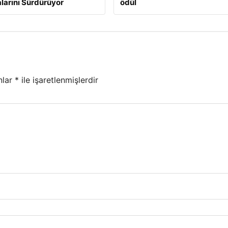
larını Sürdürüyor
ödül
nlar
*
ile işaretlenmişlerdir