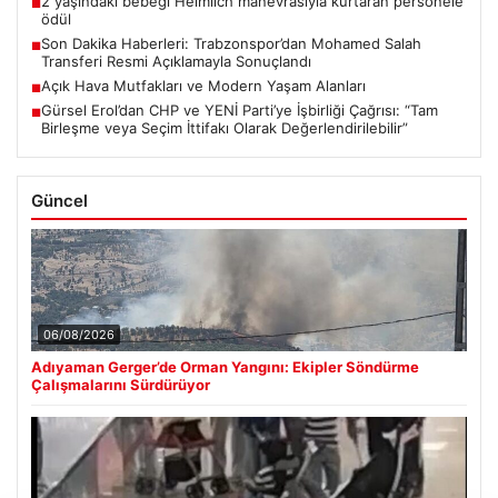
2 yaşındaki bebeği Heimlich manevrasıyla kurtaran personele
■
ödül
Son Dakika Haberleri: Trabzonspor’dan Mohamed Salah
■
Transferi Resmi Açıklamayla Sonuçlandı
Açık Hava Mutfakları ve Modern Yaşam Alanları
■
Gürsel Erol’dan CHP ve YENİ Parti’ye İşbirliği Çağrısı: “Tam
■
Birleşme veya Seçim İttifakı Olarak Değerlendirilebilir”
Güncel
06/08/2026
Adıyaman Gerger’de Orman Yangını: Ekipler Söndürme
Çalışmalarını Sürdürüyor