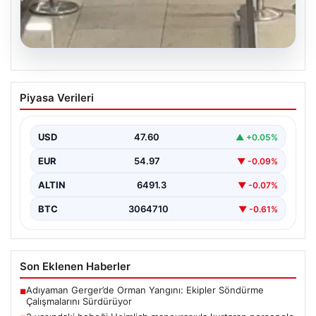
05.08.2026
2 yaşındaki bebeği Heimlich
Piyasa Verileri
manevrasıyla kurtaran personele ödül
{“title”: “2 Yaşındaki Bebeği Heimlich Manevrası ile
Kurtaran Güvenlik Görevlilerine Takdir Ödülü”,
USD
47.60
▲ +0.05%
“content”: “…
EUR
54.97
▼ -0.09%
ALTIN
6491.3
▼ -0.07%
BTC
3064710
▼ -0.61%
Son Eklenen Haberler
Adıyaman Gerger’de Orman Yangını: Ekipler Söndürme
■
Çalışmalarını Sürdürüyor