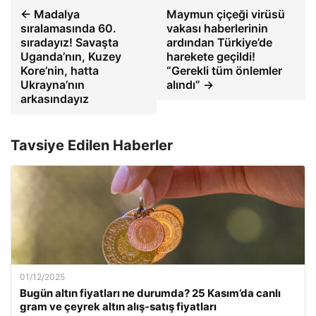
← Madalya
Maymun çiçeği virüsü
sıralamasında 60.
vakası haberlerinin
sıradayız! Savaşta
ardından Türkiye’de
Uganda’nın, Kuzey
harekete geçildi!
Kore’nin, hatta
“Gerekli tüm önlemler
Ukrayna’nın
alındı” →
arkasındayız
Tavsiye Edilen Haberler
01/12/2025
Bugün altın fiyatları ne durumda? 25 Kasım’da canlı
gram ve çeyrek altın alış-satış fiyatları