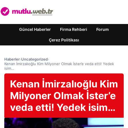
Güncel Haberler
Firma Rehberi
Forum
Çerez Politikası
Haberler
›
Uncategorized
›
Kenan İmirzalıoğlu Kim Milyoner Olmak İster’e veda etti! Yedek
isim…
Kenan İmirzalıoğlu Kim
Milyoner Olmak İster’e
veda etti! Yedek isim…