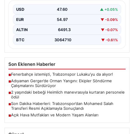
Sürdürüyor
USD
47.60
▲ +0.05%
Adıyaman’ın Gerger ilçesinde çıkan orman yangını,
bölgedeki yaşamı olumsuz etkiliyor. Çobanpınar ve
EUR
54.97
▼ -0.09%
Kütüklü köyleri…
ALTIN
6491.3
▼ -0.07%
BTC
3064710
▼ -0.61%
Son Eklenen Haberler
Fenerbahçe istemişti, Trabzonspor Lukaku’yu da alıyor!
■
Adıyaman Gerger’de Orman Yangını: Ekipler Söndürme
■
Çalışmalarını Sürdürüyor
2 yaşındaki bebeği Heimlich manevrasıyla kurtaran personele
■
ödül
Son Dakika Haberleri: Trabzonspor’dan Mohamed Salah
■
Transferi Resmi Açıklamayla Sonuçlandı
Açık Hava Mutfakları ve Modern Yaşam Alanları
■