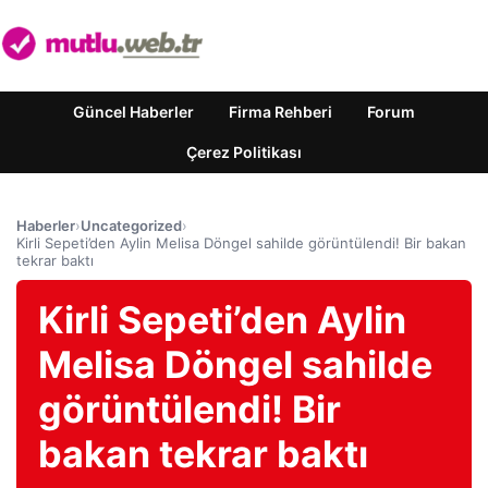
Güncel Haberler
Firma Rehberi
Forum
Çerez Politikası
Haberler
›
Uncategorized
›
Kirli Sepeti’den Aylin Melisa Döngel sahilde görüntülendi! Bir bakan
tekrar baktı
Kirli Sepeti’den Aylin
Melisa Döngel sahilde
görüntülendi! Bir
bakan tekrar baktı