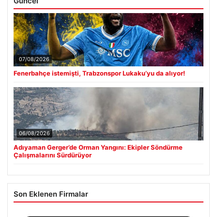
Güncel
07/08/2026
Fenerbahçe istemişti, Trabzonspor Lukaku’yu da alıyor!
06/08/2026
Adıyaman Gerger’de Orman Yangını: Ekipler Söndürme
Çalışmalarını Sürdürüyor
Son Eklenen Firmalar