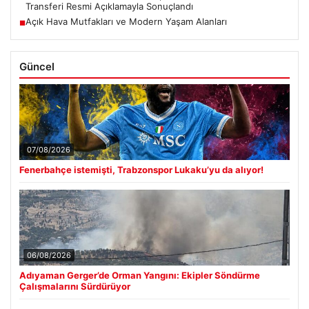
Transferi Resmi Açıklamayla Sonuçlandı
Açık Hava Mutfakları ve Modern Yaşam Alanları
■
Güncel
07/08/2026
Fenerbahçe istemişti, Trabzonspor Lukaku’yu da alıyor!
06/08/2026
Adıyaman Gerger’de Orman Yangını: Ekipler Söndürme
Çalışmalarını Sürdürüyor