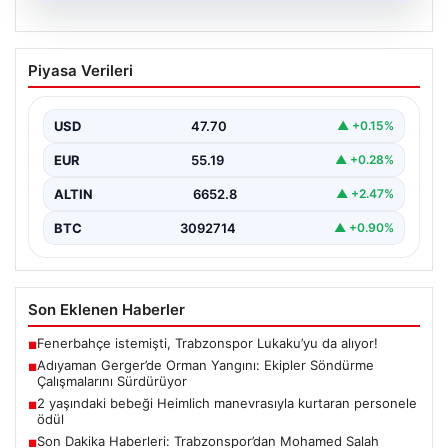
06.08.2026
Adıyaman Gerger’de Orman Yangını:
Piyasa Verileri
Ekipler Söndürme Çalışmalarını
Sürdürüyor
USD
47.70
▲ +0.15%
Adıyaman’ın Gerger ilçesinde çıkan orman yangını,
bölgedeki yaşamı olumsuz etkiliyor. Çobanpınar ve
EUR
55.19
▲ +0.28%
Kütüklü köyleri…
ALTIN
6652.8
▲ +2.47%
BTC
3092714
▲ +0.90%
Son Eklenen Haberler
Fenerbahçe istemişti, Trabzonspor Lukaku’yu da alıyor!
■
Adıyaman Gerger’de Orman Yangını: Ekipler Söndürme
■
Çalışmalarını Sürdürüyor
2 yaşındaki bebeği Heimlich manevrasıyla kurtaran personele
■
ödül
Son Dakika Haberleri: Trabzonspor’dan Mohamed Salah
■