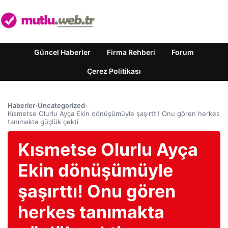
Güncel Haberler
Firma Rehberi
Forum
Çerez Politikası
Haberler
›
Uncategorized
›
Kısmetse Olurlu Ayça Ekin dönüşümüyle şaşırttı! Onu gören herkes
tanımakta güçlük çekti
Kısmetse Olurlu Ayça
Ekin dönüşümüyle
şaşırttı! Onu gören
herkes tanımakta