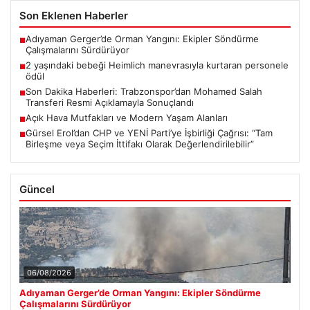
Son Eklenen Haberler
Adıyaman Gerger’de Orman Yangını: Ekipler Söndürme
■
Çalışmalarını Sürdürüyor
2 yaşındaki bebeği Heimlich manevrasıyla kurtaran personele
■
ödül
Son Dakika Haberleri: Trabzonspor’dan Mohamed Salah
■
Transferi Resmi Açıklamayla Sonuçlandı
Açık Hava Mutfakları ve Modern Yaşam Alanları
■
Gürsel Erol’dan CHP ve YENİ Parti’ye İşbirliği Çağrısı: “Tam
■
Birleşme veya Seçim İttifakı Olarak Değerlendirilebilir”
Güncel
06/08/2026
Adıyaman Gerger’de Orman Yangını: Ekipler Söndürme
Çalışmalarını Sürdürüyor