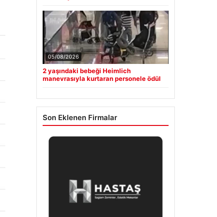
05/08/2026
2 yaşındaki bebeği Heimlich
manevrasıyla kurtaran personele ödül
Son Eklenen Firmalar