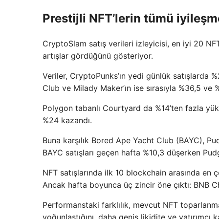
Prestijli NFT’lerin tümü iyileşm
CryptoSlam satış verileri izleyicisi, en iyi 20 N
artışlar gördüğünü gösteriyor.
Veriler, CryptoPunks’ın yedi günlük satışlarda %
Club ve Milady Maker’ın ise sırasıyla %36,5 ve %
Polygon tabanlı Courtyard da %14’ten fazla yüks
%24 kazandı.
Buna karşılık Bored Ape Yacht Club (BAYC), Pu
BAYC satışları geçen hafta %10,3 düşerken Pud
NFT satışlarında ilk 10 blockchain arasında en 
Ancak hafta boyunca üç zincir öne çıktı: BNB 
Performanstaki farklılık, mevcut NFT toparlan
yoğunlaştığını, daha geniş likidite ve yatırımcı kat