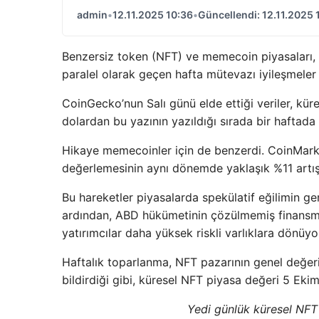
admin
•
12.11.2025 10:36
•
Güncellendi: 12.11.2025 
Benzersiz token (NFT) ve memecoin piyasaları, k
paralel olarak geçen hafta mütevazı iyileşmeler 
CoinGecko’nun Salı günü elde ettiği veriler, kür
dolardan bu yazının yazıldığı sırada bir haftada 
Hikaye memecoinler için de benzerdi. CoinMarke
değerlemesinin aynı dönemde yaklaşık %11 artışl
Bu hareketler piyasalarda spekülatif eğilimin ge
ardından, ABD hükümetinin çözülmemiş finansma
yatırımcılar daha yüksek riskli varlıklara dönüyo
Haftalık toparlanma, NFT pazarının genel değer
bildirdiği gibi, küresel NFT piyasa değeri 5 Ek
Yedi günlük küresel NFT