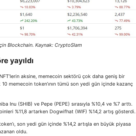
için Blockchain. Kaynak: CryptoSlam
re yayıldı
ı NFT’lerin aksine, memecoin sektörü çok daha geniş bir
k 10 memecoin token’ının tümü son yedi gün içinde kazanç
a Inu (SHIB) ve Pepe (PEPE) sırasıyla %10,4 ve %7 arttı.
nleri %11,8 artarken Dogwifhat (WIF) %14,2 artış gösterdi.
en’ı, son yedi gün içinde %14,2 artışla en büyük piyasa
azanan oldu.