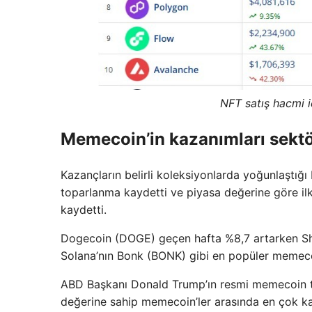
NFT satış hacmi 
Memecoin’in kazanımları sektö
Kazançların belirli koleksiyonlarda yoğunlaştığ
toparlanma kaydetti ve piyasa değerine göre il
kaydetti.
Dogecoin (DOGE) geçen hafta %8,7 artarken Shib
Solana’nın Bonk (BONK) gibi en popüler memecoi
ABD Başkanı Donald Trump’ın resmi memecoin tok
değerine sahip memecoin’ler arasında en çok k