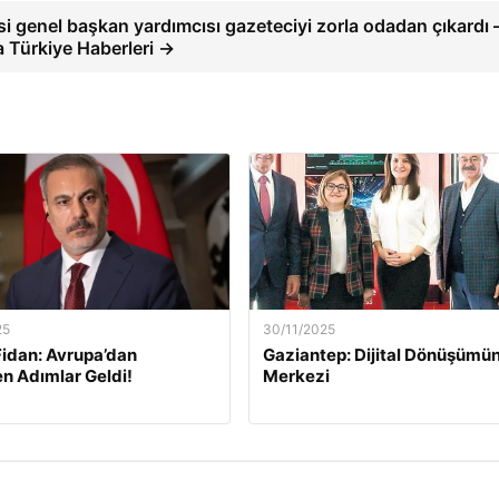
isi genel başkan yardımcısı gazeteciyi zorla odadan çıkardı 
 Türkiye Haberleri →
25
30/11/2025
idan: Avrupa’dan
Gaziantep: Dijital Dönüşümün
n Adımlar Geldi!
Merkezi