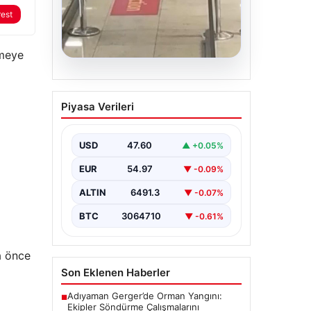
rest
şmeye
05.08.2026
2 yaşındaki bebeği
Piyasa Verileri
Heimlich manevrasıyla
kurtaran personele ödül
USD
47.60
▲ +0.05%
{“title”: “2 Yaşındaki Bebeği
Heimlich Manevrası ile Kurtaran
EUR
54.97
▼ -0.09%
Güvenlik Görevlilerine Takdir
Ödülü”, “content”: “…
ALTIN
6491.3
▼ -0.07%
BTC
3064710
▼ -0.61%
a önce
Son Eklenen Haberler
Adıyaman Gerger’de Orman Yangını:
■
Ekipler Söndürme Çalışmalarını