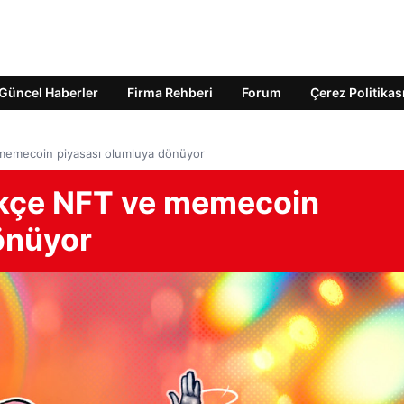
Güncel Haberler
Firma Rehberi
Forum
Çerez Politikas
e memecoin piyasası olumluya dönüyor
dikçe NFT ve memecoin
önüyor