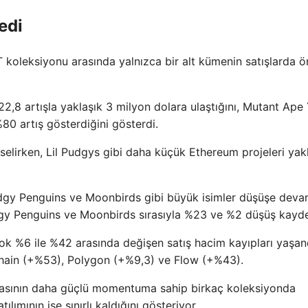
edi
FT koleksiyonu arasında yalnızca bir alt kümenin satışlarda 
22,8 artışla yaklaşık 3 milyon dolara ulaştığını, Mutant Ape
80 artış gösterdiğini gösterdi.
elirken, Lil Pudgys gibi daha küçük Ethereum projeleri yak
dgy Penguins ve Moonbirds gibi büyük isimler düşüşe devam
gy Penguins ve Moonbirds sırasıyla %23 ve %2 düşüş kayde
çok %6 ile %42 arasında değişen satış hacim kayıpları yaşan
Chain (+%53), Polygon (+%9,3) ve Flow (+%43).
masının daha güçlü momentuma sahip birkaç koleksiyonda
ılımının ise sınırlı kaldığını gösteriyor.