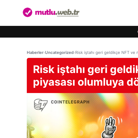
Haberler
›
Uncategorized
›
Risk iştahı geri geldikçe NFT v
Risk iştahı geri gel
piyasası olumluya d