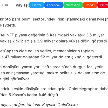
Paylaş:
10:36
Twitter
Facebook
WhatsApp
Reddit
Pinte
ripto para birimi sektöründeki risk iştahındaki genel iyile
kaydetti.
esel NFT piyasa değerinin 5 Kasım’daki yaklaşık 3,5 milyar
yaklaşık %12 artışla 3,9 milyar dolara yükseldiğini gösterdi.
tCap’ten elde edilen veriler, memecoinlerin toplam
a 47 milyar dolardan 52 milyar dolara çıktığını gösterdi.
ri dönüşünü yansıtıyor. Haftalarca süren durgun faaliyetin
n anlaşmasının yarattığı makro belirsizlik devam etse de
r gibi görünüyor.
indeki keskin düşüşün ardından geldi. Cointelegraph’ın dah
im’den 5 Kasım’a kadar %46 düştü.
 piyasa değeri tablosu. Kaynak: CoinGecko