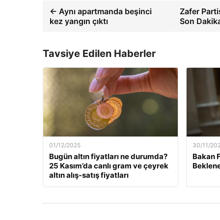
← Aynı apartmanda beşinci
Zafer Part
kez yangın çıktı
Son Dakika
Tavsiye Edilen Haberler
01/12/2025
30/11/20
Bugün altın fiyatları ne durumda?
Bakan F
25 Kasım’da canlı gram ve çeyrek
Beklene
altın alış-satış fiyatları