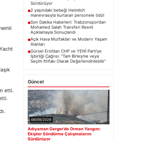
Sürdürüyor
2 yaşındaki bebeği Heimlich
■
manevrasıyla kurtaran personele ödül
Son Dakika Haberleri: Trabzonspor’dan
■
Mohamed Salah Transferi Resmi
önemli
Açıklamayla Sonuçlandı
Açık Hava Mutfakları ve Modern Yaşam
■
Alanları
 Yacht
Gürsel Erol’dan CHP ve YENİ Parti’ye
■
İşbirliği Çağrısı: “Tam Birleşme veya
Seçim İttifakı Olarak Değerlendirilebilir”
laşık
Güncel
 etti.
tti.
dı.
06/08/2026
Adıyaman Gerger’de Orman Yangını:
Ekipler Söndürme Çalışmalarını
Sürdürüyor