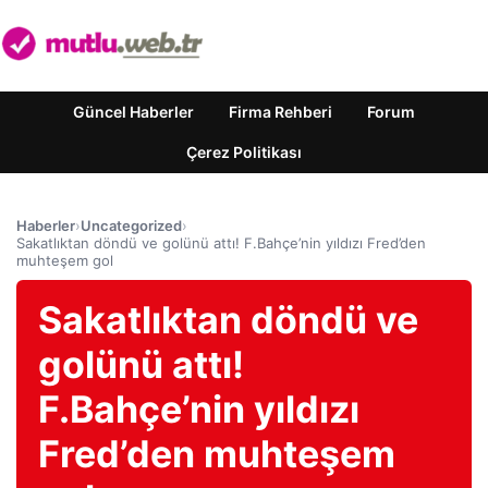
Güncel Haberler
Firma Rehberi
Forum
Çerez Politikası
Haberler
›
Uncategorized
›
Sakatlıktan döndü ve golünü attı! F.Bahçe’nin yıldızı Fred’den
muhteşem gol
Sakatlıktan döndü ve
golünü attı!
F.Bahçe’nin yıldızı
Fred’den muhteşem