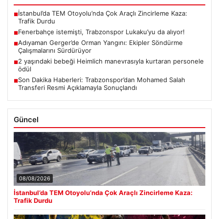
İstanbul’da TEM Otoyolu’nda Çok Araçlı Zincirleme Kaza:
■
Trafik Durdu
Fenerbahçe istemişti, Trabzonspor Lukaku’yu da alıyor!
■
Adıyaman Gerger’de Orman Yangını: Ekipler Söndürme
■
Çalışmalarını Sürdürüyor
2 yaşındaki bebeği Heimlich manevrasıyla kurtaran personele
■
ödül
Son Dakika Haberleri: Trabzonspor’dan Mohamed Salah
■
Transferi Resmi Açıklamayla Sonuçlandı
Güncel
08/08/2026
İstanbul’da TEM Otoyolu’nda Çok Araçlı Zincirleme Kaza:
Trafik Durdu