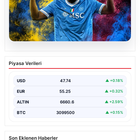
07.08.2026
Fenerbahçe istemişti, Trabzonspor
Piyasa Verileri
Lukaku’yu da alıyor!
USD
47.74
▲ +0.18%
EUR
55.25
▲ +0.32%
ALTIN
6660.6
▲ +2.59%
BTC
3099500
▲ +0.15%
Son Eklenen Haberler