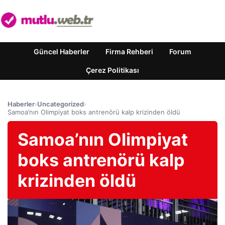
Güncel Haberler
Firma Rehberi
Forum
Çerez Politikası
Haberler
›
Uncategorized
›
Samoa’nın Olimpiyat boks antrenörü kalp krizinden öldü
Samoa’nın Olimpiyat
boks antrenörü kalp
krizinden öldü