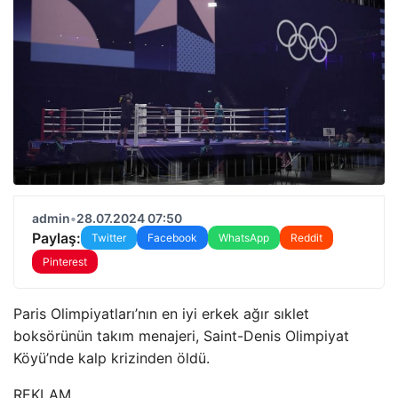
admin
•
28.07.2024 07:50
Paylaş:
Twitter
Facebook
WhatsApp
Reddit
Pinterest
Paris Olimpiyatları’nın en iyi erkek ağır sıklet
boksörünün takım menajeri, Saint-Denis Olimpiyat
Köyü’nde kalp krizinden öldü.
REKLAM