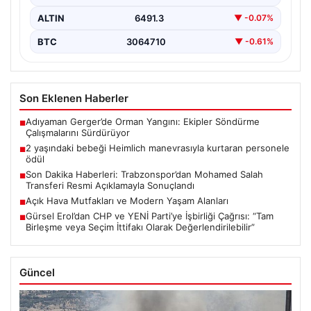
ALTIN
6491.3
▼ -0.07%
BTC
3064710
▼ -0.61%
Son Eklenen Haberler
Adıyaman Gerger’de Orman Yangını: Ekipler Söndürme
■
Çalışmalarını Sürdürüyor
2 yaşındaki bebeği Heimlich manevrasıyla kurtaran personele
■
ödül
Son Dakika Haberleri: Trabzonspor’dan Mohamed Salah
■
Transferi Resmi Açıklamayla Sonuçlandı
Açık Hava Mutfakları ve Modern Yaşam Alanları
■
Gürsel Erol’dan CHP ve YENİ Parti’ye İşbirliği Çağrısı: “Tam
■
Birleşme veya Seçim İttifakı Olarak Değerlendirilebilir”
Güncel