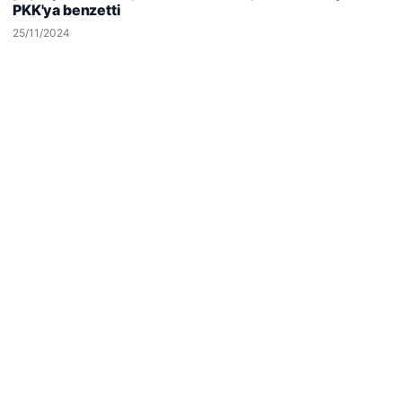
PKK'ya benzetti
Reddet
Kabul Et
25/11/2024
Enes Kaplan Avukatlık Bürosu
28/04/2026