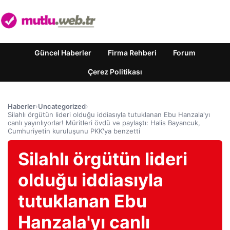
Güncel Haberler
Firma Rehberi
Forum
Çerez Politikası
Haberler
›
Uncategorized
›
Silahlı örgütün lideri olduğu iddiasıyla tutuklanan Ebu Hanzala'yı
canlı yayınlıyorlar! Müritleri övdü ve paylaştı: Halis Bayancuk,
Cumhuriyetin kuruluşunu PKK'ya benzetti
Silahlı örgütün lideri
olduğu iddiasıyla
tutuklanan Ebu
Hanzala'yı canlı