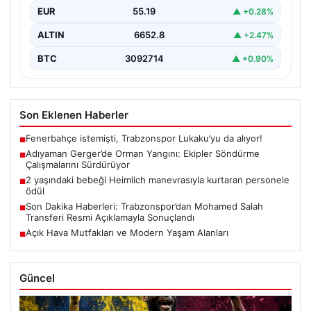
bölgedeki yaşamı olumsuz etkiliyor. Çobanpınar ve
EUR
55.19
▲ +0.28%
Kütüklü köyleri…
ALTIN
6652.8
▲ +2.47%
BTC
3092714
▲ +0.90%
Son Eklenen Haberler
Fenerbahçe istemişti, Trabzonspor Lukaku’yu da alıyor!
■
Adıyaman Gerger’de Orman Yangını: Ekipler Söndürme
■
Çalışmalarını Sürdürüyor
2 yaşındaki bebeği Heimlich manevrasıyla kurtaran personele
■
ödül
Son Dakika Haberleri: Trabzonspor’dan Mohamed Salah
■
Transferi Resmi Açıklamayla Sonuçlandı
Açık Hava Mutfakları ve Modern Yaşam Alanları
■
Güncel