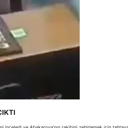
IKTI
ni inceledi ve Abakarova’nın rakibini zehirlemek için tahtay