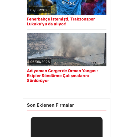
07/08/2026
Fenerbahçe istemişti, Trabzonspor
Lukaku’yu da alıyor!
06/08/2026
Adıyaman Gerger’de Orman Yangını:
Ekipler Söndürme Çalışmalarını
Sürdürüyor
Son Eklenen Firmalar