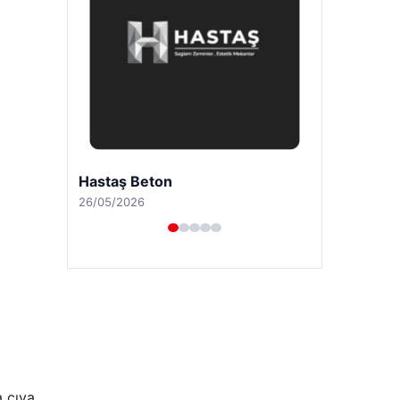
Enes Kaplan Avukatlık Bürosu
28/04/2026
a cıva