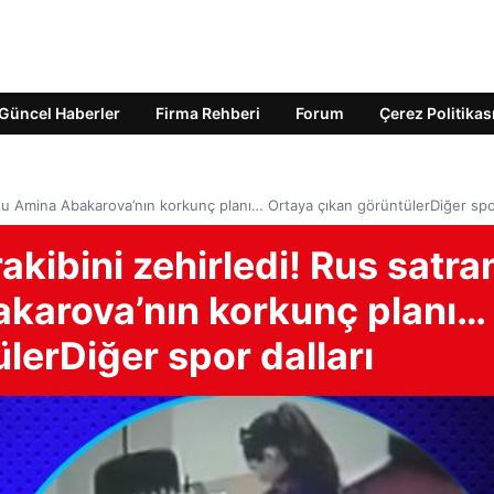
Güncel Haberler
Firma Rehberi
Forum
Çerez Politikas
su Amina Abakarova’nın korkunç planı… Ortaya çıkan görüntülerDiğer spor
akibini zehirledi! Rus satra
karova’nın korkunç planı…
lerDiğer spor dalları