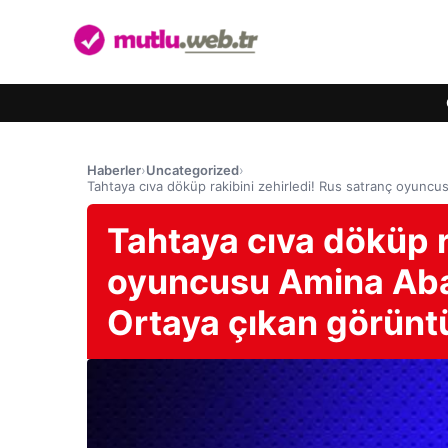
Haberler
›
Uncategorized
›
Tahtaya cıva döküp rakibini zehirledi! Rus satranç oyuncu
Tahtaya cıva döküp r
oyuncusu Amina Aba
Ortaya çıkan görüntü