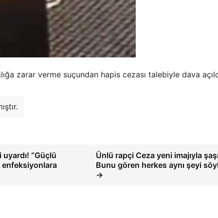
ığa zarar verme suçundan hapis cezası talebiyle dava açıld
ştır.
i uyardı! “Güçlü
Ünlü rapçi Ceza yeni imajıyla şaşır
di enfeksiyonlara
Bunu gören herkes aynı şeyi söy
→