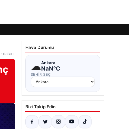
ı
Hava Durumu
 dalları
☁
Ankara
nç
NaN°C
ŞEHIR SEÇ
Bizi Takip Edin