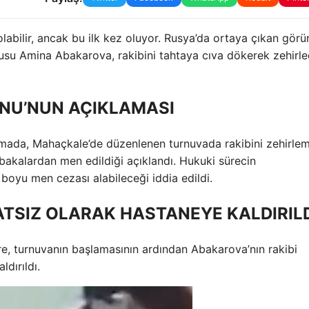
olabilir, ancak bu ilk kez oluyor. Rusya’da ortaya çıkan görü
usu Amina Abakarova, rakibini tahtaya cıva dökerek zehirle
NU’NUN AÇIKLAMASI
mada, Mahaçkale’de düzenlenen turnuvada rakibini zehirle
bakalardan men edildiği açıklandı. Hukuki sürecin
oyu men cezası alabileceği iddia edildi.
TSIZ OLARAK HASTANEYE KALDIRILD
öre, turnuvanın başlamasının ardından Abakarova’nın rakibi
dırıldı.