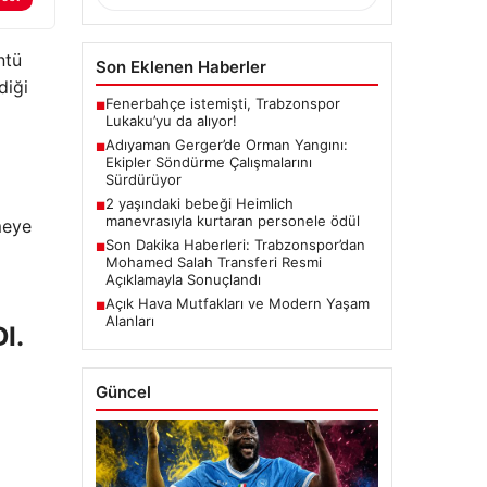
ntü
Son Eklenen Haberler
diği
Fenerbahçe istemişti, Trabzonspor
■
Lukaku’yu da alıyor!
Adıyaman Gerger’de Orman Yangını:
■
Ekipler Söndürme Çalışmalarını
Sürdürüyor
2 yaşındaki bebeği Heimlich
■
manevrasıyla kurtaran personele ödül
meye
Son Dakika Haberleri: Trabzonspor’dan
■
Mohamed Salah Transferi Resmi
Açıklamayla Sonuçlandı
Açık Hava Mutfakları ve Modern Yaşam
■
Alanları
I.
Güncel