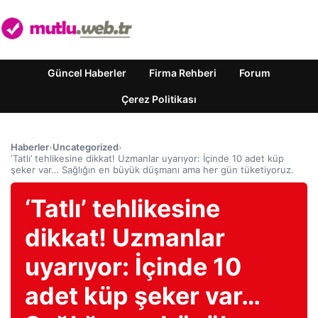
Güncel Haberler
Firma Rehberi
Forum
Çerez Politikası
Haberler
›
Uncategorized
›
‘Tatlı’ tehlikesine dikkat! Uzmanlar uyarıyor: İçinde 10 adet küp
şeker var… Sağlığın en büyük düşmanı ama her gün tüketiyoruz.
‘Tatlı’ tehlikesine
dikkat! Uzmanlar
uyarıyor: İçinde 10
adet küp şeker var…