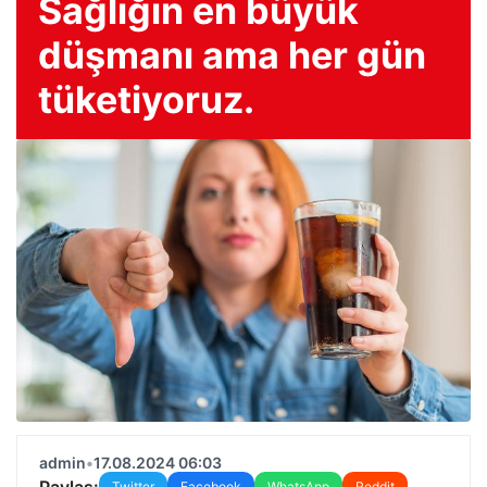
Sağlığın en büyük
düşmanı ama her gün
tüketiyoruz.
admin
•
17.08.2024 06:03
Paylaş:
Twitter
Facebook
WhatsApp
Reddit