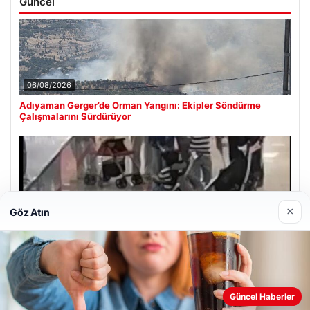
Güncel
06/08/2026
Adıyaman Gerger’de Orman Yangını: Ekipler Söndürme
Çalışmalarını Sürdürüyor
05/08/2026
×
Göz Atın
2 yaşındaki bebeği Heimlich manevrasıyla kurtaran
personele ödül
Son Eklenen Firmalar
Güncel Haberler