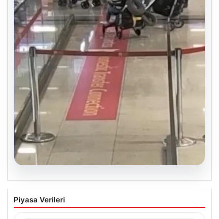
05.08.2026
2 yaşındaki bebeği Heimlich
Piyasa Verileri
manevrasıyla kurtaran personele ödül
{“title”: “2 Yaşındaki Bebeği Heimlich Manevrası ile