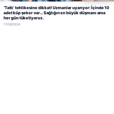
Web sitemizi nasıl kullandığınızı daha iyi anlayabilmek,
‘Tatlı’ tehlikesine dikkat! Uzmanlar uyarıyor: İçinde 10
deneyiminizi kişiselleştirmek ve geliştirmek amacıyla çerezler
adet küp şeker var… Sağlığın en büyük düşmanı ama
kullanıyoruz.
Çerez Politikamız
her gün tüketiyoruz.
Reddet
Kabul Et
17/08/2024
Enes Kaplan Avukatlık Bürosu
28/04/2026