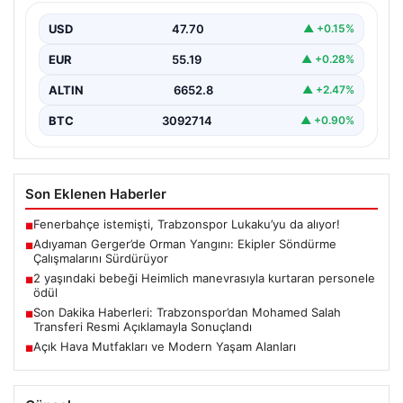
Sürdürüyor
USD
47.70
▲ +0.15%
Adıyaman’ın Gerger ilçesinde çıkan orman yangını,
bölgedeki yaşamı olumsuz etkiliyor. Çobanpınar ve
EUR
55.19
▲ +0.28%
Kütüklü köyleri…
ALTIN
6652.8
▲ +2.47%
BTC
3092714
▲ +0.90%
Son Eklenen Haberler
Fenerbahçe istemişti, Trabzonspor Lukaku’yu da alıyor!
■
Adıyaman Gerger’de Orman Yangını: Ekipler Söndürme
■
Çalışmalarını Sürdürüyor
2 yaşındaki bebeği Heimlich manevrasıyla kurtaran personele
■
ödül
Son Dakika Haberleri: Trabzonspor’dan Mohamed Salah
■
Transferi Resmi Açıklamayla Sonuçlandı
Açık Hava Mutfakları ve Modern Yaşam Alanları
■