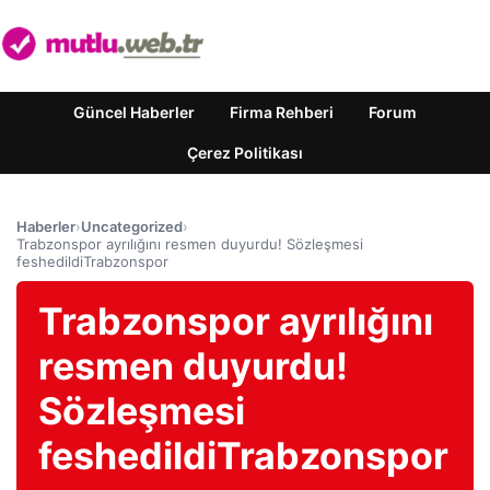
Güncel Haberler
Firma Rehberi
Forum
Çerez Politikası
Haberler
›
Uncategorized
›
Trabzonspor ayrılığını resmen duyurdu! Sözleşmesi
feshedildiTrabzonspor
Trabzonspor ayrılığını
resmen duyurdu!
Sözleşmesi
feshedildiTrabzonspor