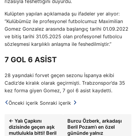
rızasıyla feshettiğini duyurdu.
Kulüpten yapılan açıklamada şu ifadeler yer alıyor:
“Kulübümüz ile profesyonel futbolcumuz Maximilian
Gomez Gonzalez arasında başlangıç ​​tarihi 01.09.2022
ve bitiş tarihi 31.05.2025 olan profesyonel futbolcu
sözleşmesi karşılıklı anlaşma ile feshedilmiştir.”
7 GOL 6 ASİST
28 yaşındaki forvet geçen sezonu İspanya ekibi
Cadiz’de kiralık olarak geçirmişti. Trabzonspor’da 35
kez forma giyen Gomez, 7 gol 6 asist kaydetti.
Önceki içerik
Sonraki içerik
← Yalı Çapkını
Burcu Özberk, arkadaşı
dizisinde geçen aşk
Beril Pozam’ı en özel
mutlulukla bitti! Beril
gününde yalnız