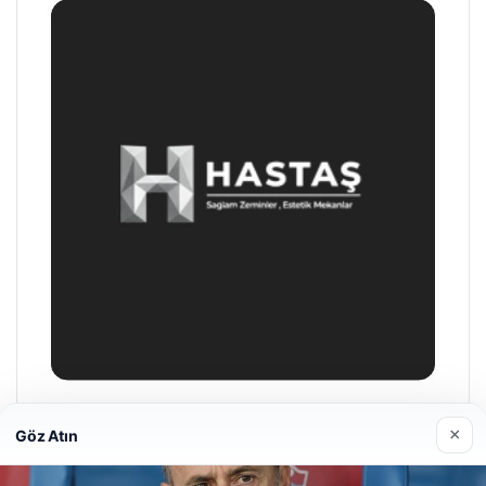
Enes Kaplan Avukatlık Bürosu
×
Göz Atın
28/04/2026