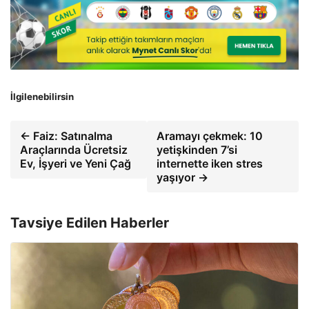
İlgilenebilirsin
← Faiz: Satınalma
Aramayı çekmek: 10
Araçlarında Ücretsiz
yetişkinden 7’si
Ev, İşyeri ve Yeni Çağ
internette iken stres
yaşıyor →
Tavsiye Edilen Haberler