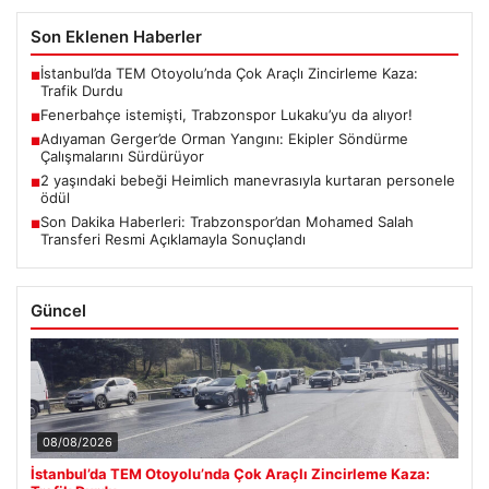
Son Eklenen Haberler
İstanbul’da TEM Otoyolu’nda Çok Araçlı Zincirleme Kaza:
■
Trafik Durdu
Fenerbahçe istemişti, Trabzonspor Lukaku’yu da alıyor!
■
Adıyaman Gerger’de Orman Yangını: Ekipler Söndürme
■
Çalışmalarını Sürdürüyor
2 yaşındaki bebeği Heimlich manevrasıyla kurtaran personele
■
ödül
Son Dakika Haberleri: Trabzonspor’dan Mohamed Salah
■
Transferi Resmi Açıklamayla Sonuçlandı
Güncel
08/08/2026
İstanbul’da TEM Otoyolu’nda Çok Araçlı Zincirleme Kaza: