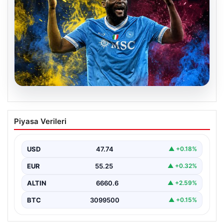
07.08.2026
Fenerbahçe istemişti, Trabzonspor
Piyasa Verileri
Lukaku’yu da alıyor!
USD
47.74
▲ +0.18%
EUR
55.25
▲ +0.32%
ALTIN
6660.6
▲ +2.59%
BTC
3099500
▲ +0.15%