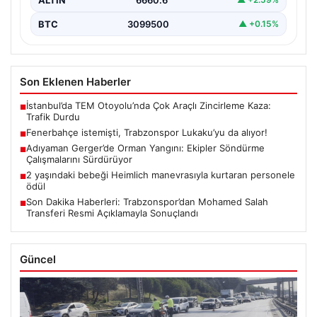
BTC
3099500
▲ +0.15%
Son Eklenen Haberler
İstanbul’da TEM Otoyolu’nda Çok Araçlı Zincirleme Kaza:
■
Trafik Durdu
Fenerbahçe istemişti, Trabzonspor Lukaku’yu da alıyor!
■
Adıyaman Gerger’de Orman Yangını: Ekipler Söndürme
■
Çalışmalarını Sürdürüyor
2 yaşındaki bebeği Heimlich manevrasıyla kurtaran personele
■
ödül
Son Dakika Haberleri: Trabzonspor’dan Mohamed Salah
■
Transferi Resmi Açıklamayla Sonuçlandı
Güncel