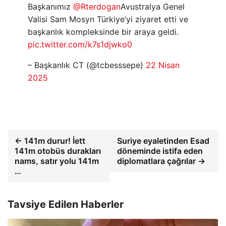
Başkanımız
@Rterdogan
Avustralya Genel
Valisi Sam Mosyn Türkiye’yi ziyaret etti ve
başkanlık kompleksinde bir araya geldi.
pic.twitter.com/k7s1djwko0
– Başkanlık CT (@tcbesssepe)
22 Nisan
2025
← 141m durur! İett
Suriye eyaletinden Esad
141m otobüs durakları
döneminde istifa eden
nams, satır yolu 141m
diplomatlara çağrılar →
…
Tavsiye Edilen Haberler