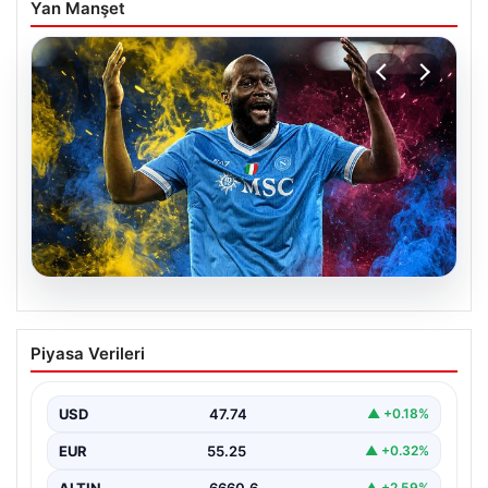
Yan Manşet
07.08.2026
Fenerbahçe istemişti, Trabzonspor
Piyasa Verileri
Lukaku’yu da alıyor!
USD
47.74
▲ +0.18%
EUR
55.25
▲ +0.32%
ALTIN
6660.6
▲ +2.59%