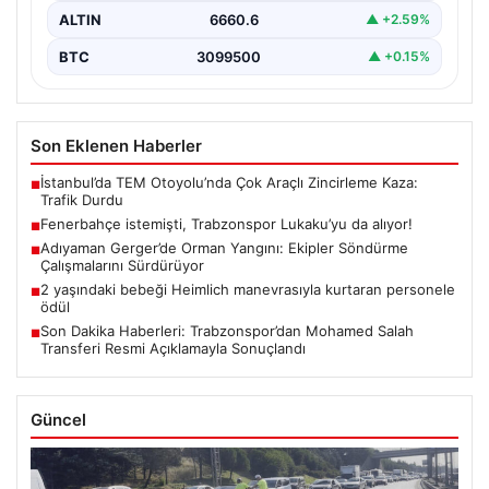
ALTIN
6660.6
▲ +2.59%
BTC
3099500
▲ +0.15%
Son Eklenen Haberler
İstanbul’da TEM Otoyolu’nda Çok Araçlı Zincirleme Kaza:
■
Trafik Durdu
Fenerbahçe istemişti, Trabzonspor Lukaku’yu da alıyor!
■
Adıyaman Gerger’de Orman Yangını: Ekipler Söndürme
■
Çalışmalarını Sürdürüyor
2 yaşındaki bebeği Heimlich manevrasıyla kurtaran personele
■
ödül
Son Dakika Haberleri: Trabzonspor’dan Mohamed Salah
■
Transferi Resmi Açıklamayla Sonuçlandı
Güncel