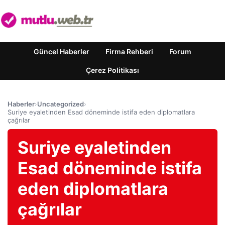
Güncel Haberler
Firma Rehberi
Forum
Çerez Politikası
Haberler
›
Uncategorized
›
Suriye eyaletinden Esad döneminde istifa eden diplomatlara
çağrılar
Suriye eyaletinden
Esad döneminde istifa
eden diplomatlara
çağrılar