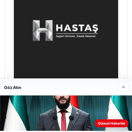
×
Göz Atın
Enes Kaplan Avukatlık Bürosu
28/04/2026
Güncel Haberler
Web sitemizi nasıl kullandığınızı daha iyi anlayabilmek,