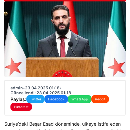
admin
•
23.04.2025 01:18
•
Güncellendi: 23.04.2025 01:18
Paylaş:
Twitter
Facebook
WhatsApp
Reddit
Pinterest
Suriye’deki Beşar Esad döneminde, ülkeye istifa eden