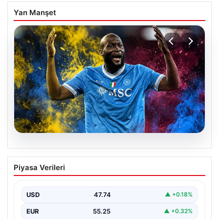
Yan Manşet
07.08.2026
Fenerbahçe istemişti, Trabzonspor
Piyasa Verileri
Lukaku’yu da alıyor!
USD
47.74
▲ +0.18%
EUR
55.25
▲ +0.32%