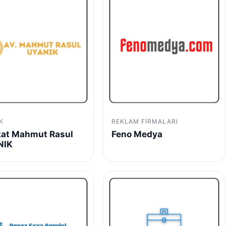
K
REKLAM FIRMALARI
at Mahmut Rasul
Feno Medya
NIK