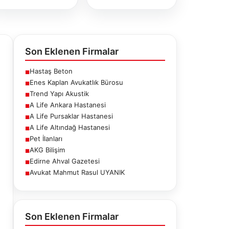
Son Eklenen Firmalar
Hastaş Beton
■
Enes Kaplan Avukatlık Bürosu
■
Trend Yapı Akustik
■
A Life Ankara Hastanesi
■
A Life Pursaklar Hastanesi
■
A Life Altındağ Hastanesi
■
Pet İlanları
■
AKG Bilişim
■
Edirne Ahval Gazetesi
■
Avukat Mahmut Rasul UYANIK
■
e Pursaklar
A Life Altındağ
Pet İlanları
stanesi
Hastanesi
Son Eklenen Firmalar