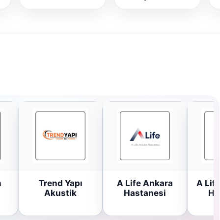
n
Trend Yapı
A Life Ankara
A Lif
Akustik
Hastanesi
Ha