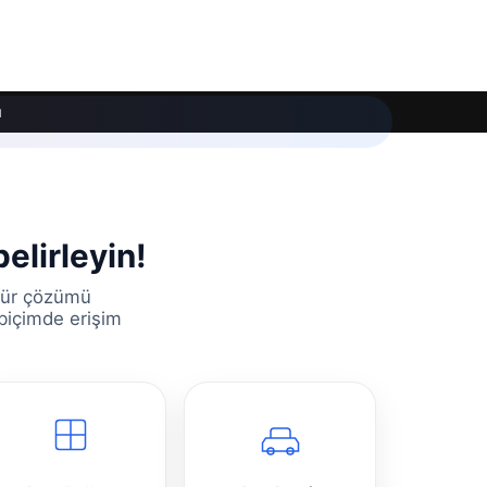
ı
elirleyin!
 tür çözümü
 biçimde erişim