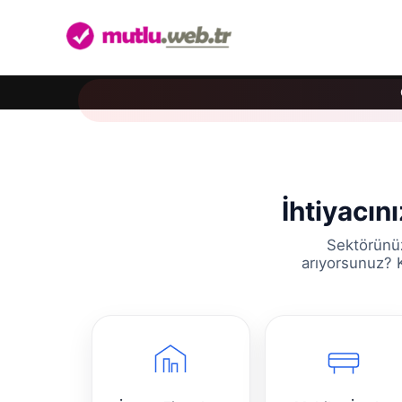
İhtiyacın
Sektörünüz
arıyorsunuz? K