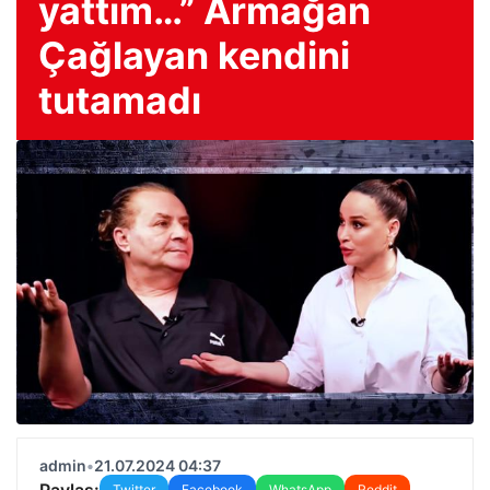
yattım…” Armağan
Çağlayan kendini
tutamadı
admin
•
21.07.2024 04:37
Paylaş:
Twitter
Facebook
WhatsApp
Reddit