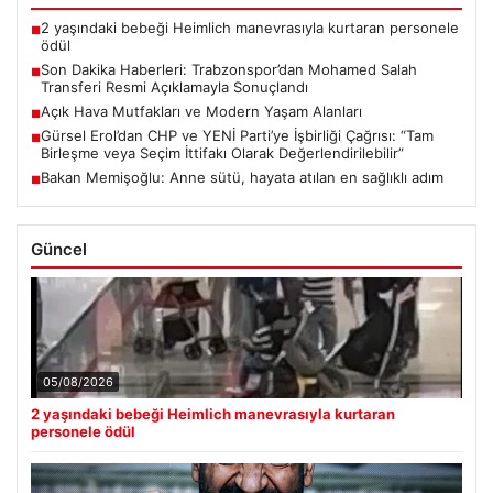
2 yaşındaki bebeği Heimlich manevrasıyla kurtaran personele
■
ödül
Son Dakika Haberleri: Trabzonspor’dan Mohamed Salah
■
Transferi Resmi Açıklamayla Sonuçlandı
Açık Hava Mutfakları ve Modern Yaşam Alanları
■
Gürsel Erol’dan CHP ve YENİ Parti’ye İşbirliği Çağrısı: “Tam
■
Birleşme veya Seçim İttifakı Olarak Değerlendirilebilir”
Bakan Memişoğlu: Anne sütü, hayata atılan en sağlıklı adım
■
Güncel
05/08/2026
2 yaşındaki bebeği Heimlich manevrasıyla kurtaran
personele ödül