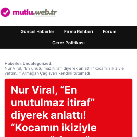
Güncel Haberler
Firma Rehberi
Forum
Çerez Politikası
Haberler
›
Uncategorized
›
Nur Viral, “En unutulmaz itiraf” diyerek anlattı! “Kocamın ikiziyle
yattım…” Armağan Çağlayan kendini tutamadı
Nur Viral, “En
unutulmaz itiraf”
diyerek anlattı!
“Kocamın ikiziyle